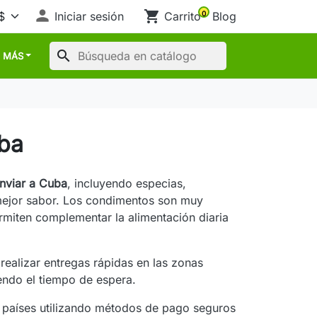

shopping_cart
Iniciar sesión
Carrito
Blog
0
search
MÁS
ba
nviar a Cuba
, incluyendo especias,
mejor sabor. Los condimentos son muy
ermiten complementar la alimentación diaria
ealizar entregas rápidas en las zonas
iendo el tiempo de espera.
 países utilizando métodos de pago seguros