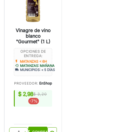
Vinagre de vino
blanco
"Gourmet" (1 L)
OPCIONES DE
ENTREGA:
flash_on
MATANZAS < 6H
history
MATANZAS: MAÑANA
local_shipping
MUNICIPIOS: < 5 DÍAS
EnShop
PROVEEDOR:
$ 2,98
$ 3,20
-7%