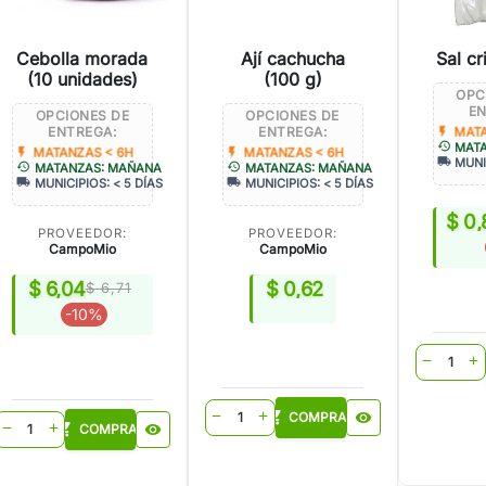
Cebolla morada
Ají cachucha
Sal cr
(10 unidades)
(100 g)
OPC
EN
OPCIONES DE
OPCIONES DE
ENTREGA:
ENTREGA:
flash_on
MATA
history
MAT
flash_on
flash_on
MATANZAS < 6H
MATANZAS < 6H
local_shipping
MUNI
history
history
MATANZAS: MAÑANA
MATANZAS: MAÑANA
local_shipping
local_shipping
MUNICIPIOS: < 5 DÍAS
MUNICIPIOS: < 5 DÍAS
$ 0,
PROVEEDOR:
PROVEEDOR:
CampoMio
CampoMio
$ 6,04
$ 0,62
$ 6,71
-10%
shopping
remove
add
shopping_cart
COMPRAR
visibility
remove
add
shopping_cart
COMPRAR
visibility
remove
add