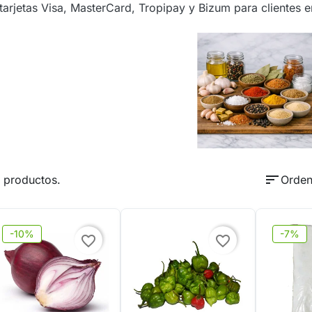
arjetas Visa, MasterCard, Tropipay y Bizum para clientes 
sort
 productos.
Orden
-10%
-7%
favorite_border
favorite_border