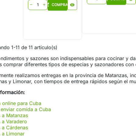
shopping_cart
COMPRAR
visibility
remove
add
ndo 1-11 de 11 artículo(s)
ndimentos y sazones son indispensables para cocinar y dar
 comprar diferentes tipos de especias y sazonadores con e
mente realizamos entregas en la provincia de Matanzas, in
as y Limonar, con tiempos de entrega rápidos según el mu
nformación:
 online para Cuba
enviar comida a Cuba
s a Matanzas
 a Varadero
s a Cárdenas
 a Limonar