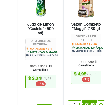
Jugo de Limón
Sazón Completo
"Castelo" (500
"Maggi" (180 g)
ml)
OPCIONES DE
ENTREGA:
OPCIONES DE
ENTREGA:
flash_on
MATANZAS < 6H
history
MATANZAS: MAÑANA
flash_on
MATANZAS < 6H
local_shipping
MUNICIPIOS: < 5 DÍAS
history
MATANZAS: MAÑANA
local_shipping
MUNICIPIOS: < 5 DÍAS
El
PROVEEDOR:
Carretillero
El
PROVEEDOR:
Carretillero
$ 4,98
$ 5,35
$ 3,04
$ 3,58
-7%
-15%
shopping_cart
COMPRAR
visibility
remove
add