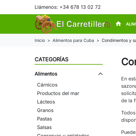
Llámenos:
+34 678 13 02 72
home
ALI
Inicio
Alimentos para Cuba
Condimentos y s
Co
CATEGORÍAS
Alimentos
En es
Cárnicos
sazona
Productos del mar
solici
de la f
Lácteos
Granos
Todos 
Pastas
dispon
Salsas
Puedes
Conservas y enlatados