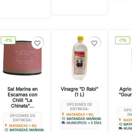
-7%
-7%
favorite_border
favorite_border
Sal Marina en
Vinagre "D Rabi"
Agrio
Escamas con
(1 L)
"Gour
Chilli "La
OPCIONES DE
Chinata"...
ENTREGA:
OPC
EN
flash_on
MATANZAS < 6H
OPCIONES DE
history
MATANZAS: MAÑANA
ENTREGA:
flash_on
MATA
local_shipping
MUNICIPIOS: < 5 DÍAS
history
MAT
flash_on
MATANZAS < 6H
local_shipping
MUNI
history
MATANZAS: MAÑANA