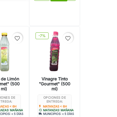
-7%
favorite_border
favorite_border
 de Limón
Vinagre Tinto
met" (500
"Gourmet" (500
ml)
ml)
IONES DE
OPCIONES DE
TREGA:
ENTREGA:
flash_on
NZAS < 6H
MATANZAS < 6H
history
ANZAS: MAÑANA
MATANZAS: MAÑANA
local_shipping
CIPIOS: < 5 DÍAS
MUNICIPIOS: < 5 DÍAS