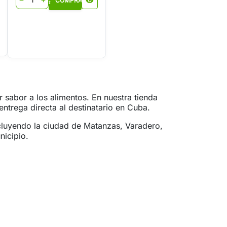
shopping_cart
COMPRAR
visibility
remove
add
 sabor a los alimentos. En nuestra tienda
ntrega directa al destinatario en Cuba.
cluyendo la ciudad de Matanzas, Varadero,
nicipio.