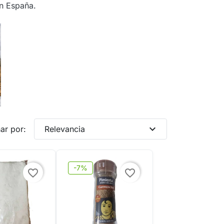
en España.
expand_more
ar por:
Relevancia
-7%
favorite_border
favorite_border