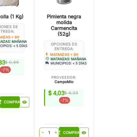
iolla (1 Kg)
Pimienta negra
molida
IONES DE
Carmencita
TREGA:
(52g)
NZAS < 6H
ANZAS: MAÑANA
OPCIONES DE
CIPIOS: < 5 DÍAS
ENTREGA:
flash_on
MATANZAS < 6H
history
MATANZAS: MAÑANA
83
$ 0,89
local_shipping
MUNICIPIOS: < 5 DÍAS
-7%
PROVEEDOR:
CampoMio
$ 4,03
$ 4,33
-7%
_cart
COMPRAR
visibility
shopping_cart
COMPRAR
visibility
remove
add