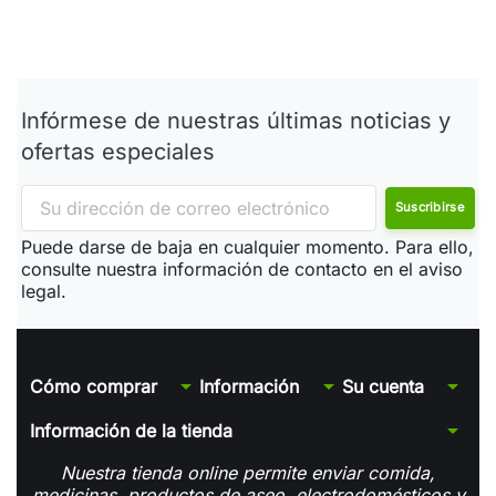
Infórmese de nuestras últimas noticias y
ofertas especiales
Puede darse de baja en cualquier momento. Para ello,
consulte nuestra información de contacto en el aviso
legal.
arrow_drop_down
arrow_drop_down
arrow_drop_down
Cómo comprar
Información
Su cuenta
arrow_drop_down
Información de la tienda
Nuestra tienda online permite enviar comida,
medicinas, productos de aseo, electrodomésticos y