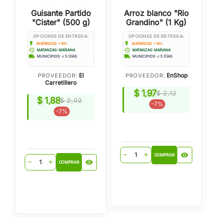
Guisante Partido
Arroz blanco "Rio
"Cister" (500 g)
Grandino" (1 Kg)
OPCIONES DE ENTREGA:
OPCIONES DE ENTREGA:
flash_on
flash_on
MATANZAS < 6H
MATANZAS < 6H
history
history
MATANZAS: MAÑANA
MATANZAS: MAÑANA
local_shipping
local_shipping
MUNICIPIOS: < 5 DÍAS
MUNICIPIOS: < 5 DÍAS
El
EnShop
PROVEEDOR:
PROVEEDOR:
Carretillero
$ 1,97
$ 2,12
$ 1,88
$ 2,02
-7%
-7%
visibility
remove
add
COMPRAR
visibility
remove
add
COMPRAR