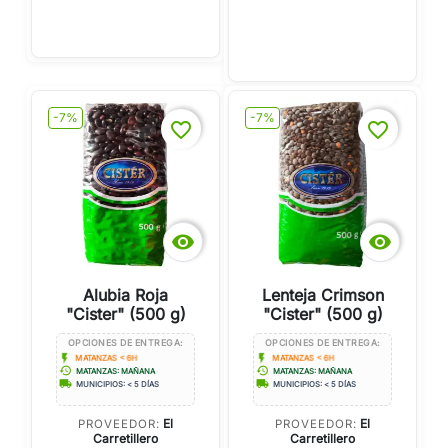
-7%
-7%
favorite_border
favorite_border


Alubia Roja
Lenteja Crimson
"Cister" (500 g)
"Cister" (500 g)
OPCIONES DE ENTREGA:
OPCIONES DE ENTREGA:
flash_on
flash_on
MATANZAS < 6H
MATANZAS < 6H
history
history
MATANZAS: MAÑANA
MATANZAS: MAÑANA
local_shipping
local_shipping
MUNICIPIOS: < 5 DÍAS
MUNICIPIOS: < 5 DÍAS
El
El
PROVEEDOR:
PROVEEDOR:
Carretillero
Carretillero