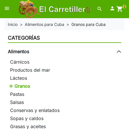
0
menu

shopping_cart
search
Inicio
Alimentos para Cuba
Granos para Cuba
CATEGORÍAS
Alimentos
Cárnicos
Productos del mar
Lácteos
Granos
Pastas
Salsas
Conservas y enlatados
Sopas y caldos
Grasas y aceites