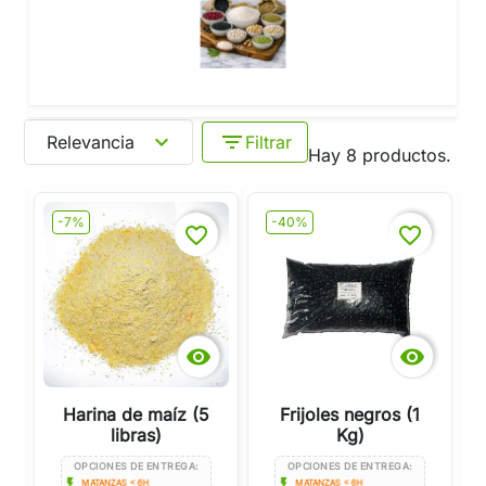
expand_more
filter_list
Relevancia
Filtrar
Hay 8 productos.
-7%
-40%
favorite_border
favorite_border


Harina de maíz (5
Frijoles negros (1
libras)
Kg)
OPCIONES DE ENTREGA:
OPCIONES DE ENTREGA:
flash_on
flash_on
MATANZAS < 6H
MATANZAS < 6H