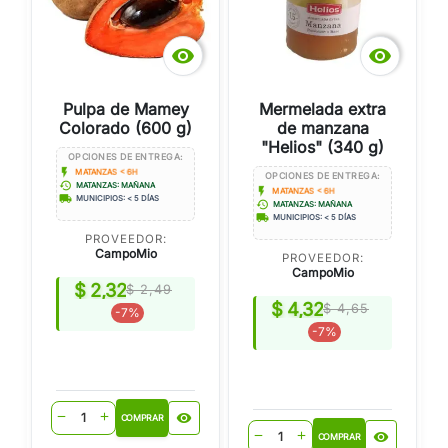


Pulpa de Mamey
Mermelada extra
Colorado (600 g)
de manzana
"Helios" (340 g)
OPCIONES DE ENTREGA:
flash_on
MATANZAS < 6H
OPCIONES DE ENTREGA:
history
MATANZAS: MAÑANA
flash_on
MATANZAS < 6H
local_shipping
MUNICIPIOS: < 5 DÍAS
history
MATANZAS: MAÑANA
local_shipping
MUNICIPIOS: < 5 DÍAS
PROVEEDOR:
CampoMio
PROVEEDOR:
CampoMio
$ 2,32
$ 2,49
$ 4,32
$ 4,65
-7%
-7%
visibility
remove
add
COMPRAR
visibility
remove
add
COMPRAR