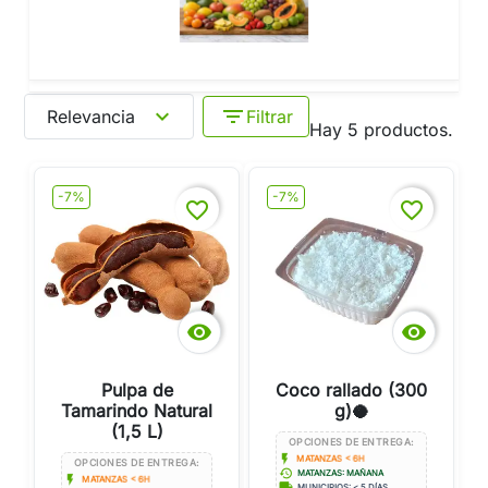
expand_more
filter_list
Relevancia
Filtrar
Hay 5 productos.
-7%
-7%
favorite_border
favorite_border


Pulpa de
Coco rallado (300
Tamarindo Natural
g)🥥
(1,5 L)
OPCIONES DE ENTREGA:
flash_on
MATANZAS < 6H
OPCIONES DE ENTREGA:
history
MATANZAS: MAÑANA
flash_on
MATANZAS < 6H
local_shipping
MUNICIPIOS: < 5 DÍAS