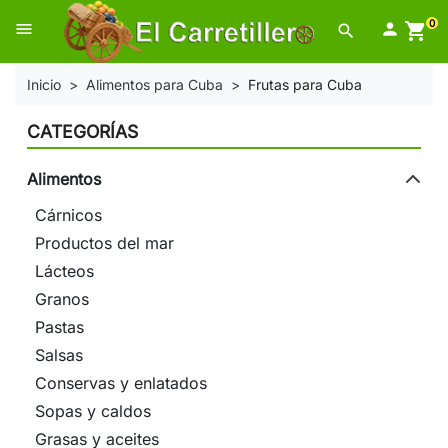
0
menu

shopping_cart
search
Inicio
Alimentos para Cuba
Frutas para Cuba
CATEGORÍAS
Alimentos
Cárnicos
Productos del mar
Lácteos
Granos
Pastas
Salsas
Conservas y enlatados
Sopas y caldos
Grasas y aceites