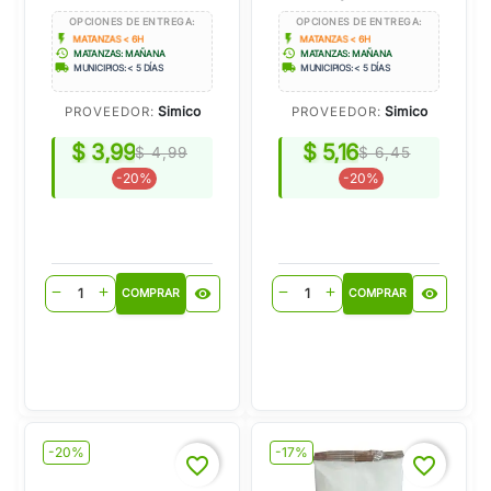
OPCIONES DE ENTREGA:
OPCIONES DE ENTREGA:
flash_on
flash_on
MATANZAS < 6H
MATANZAS < 6H
history
history
MATANZAS: MAÑANA
MATANZAS: MAÑANA
local_shipping
local_shipping
MUNICIPIOS: < 5 DÍAS
MUNICIPIOS: < 5 DÍAS
Simico
Simico
PROVEEDOR:
PROVEEDOR:
$ 3,99
$ 5,16
$ 4,99
$ 6,45
-20%
-20%
visibility
visibility
remove
add
remove
add
COMPRAR
COMPRAR
-20%
-17%
favorite_border
favorite_border