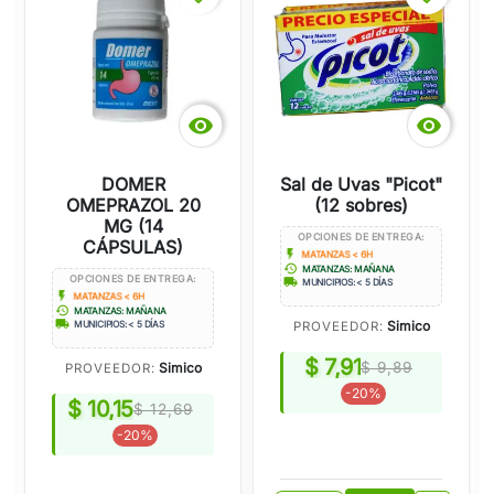


DOMER
Sal de Uvas "Picot"
OMEPRAZOL 20
(12 sobres)
MG (14
OPCIONES DE ENTREGA:
CÁPSULAS)
flash_on
MATANZAS < 6H
history
MATANZAS: MAÑANA
OPCIONES DE ENTREGA:
local_shipping
MUNICIPIOS: < 5 DÍAS
flash_on
MATANZAS < 6H
history
MATANZAS: MAÑANA
local_shipping
Simico
PROVEEDOR:
MUNICIPIOS: < 5 DÍAS
$ 7,91
$ 9,89
Simico
PROVEEDOR:
-20%
$ 10,15
$ 12,69
-20%