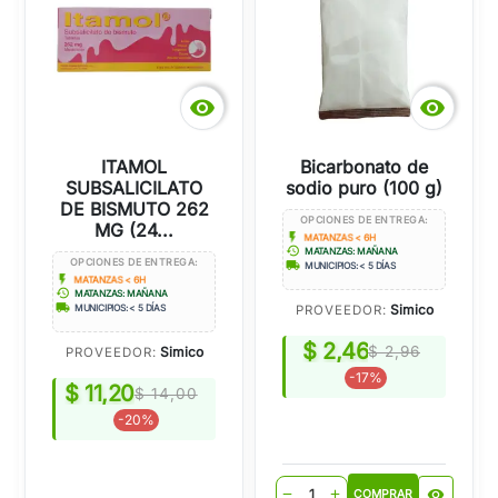


ITAMOL
Bicarbonato de
SUBSALICILATO
sodio puro (100 g)
DE BISMUTO 262
OPCIONES DE ENTREGA:
MG (24...
flash_on
MATANZAS < 6H
history
MATANZAS: MAÑANA
OPCIONES DE ENTREGA:
local_shipping
MUNICIPIOS: < 5 DÍAS
flash_on
MATANZAS < 6H
history
MATANZAS: MAÑANA
local_shipping
Simico
PROVEEDOR:
MUNICIPIOS: < 5 DÍAS
$ 2,46
$ 2,96
Simico
PROVEEDOR:
-17%
$ 11,20
$ 14,00
-20%
visibility
remove
add
COMPRAR