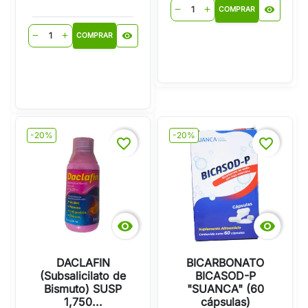
visibility
remove
add
COMPRAR
visibility
remove
add
COMPRAR
-20%
-20%
favorite_border
favorite_border


DACLAFIN
BICARBONATO
(Subsalicilato de
BICASOD-P
Bismuto) SUSP
"SUANCA" (60
1,750...
cápsulas)