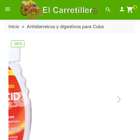
0
menu

shopping_cart
search
Inicio
Antidiarreicos y digestivos para Cuba
-20%
Previous
Next