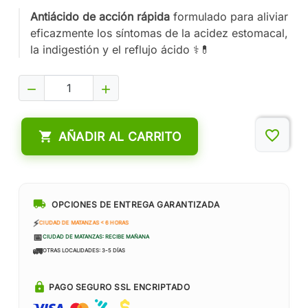
Antiácido de acción rápida
formulado para aliviar
eficazmente los síntomas de la acidez estomacal,
la indigestión y el reflujo ácido ⚕️💊


favorite_border

AÑADIR AL CARRITO
local_shipping
OPCIONES DE ENTREGA GARANTIZADA
⚡
CIUDAD DE MATANZAS < 6 HORAS
📅
CIUDAD DE MATANZAS: RECIBE MAÑANA
🚛
OTRAS LOCALIDADES: 3-5 DÍAS
lock
PAGO SEGURO SSL ENCRIPTADO