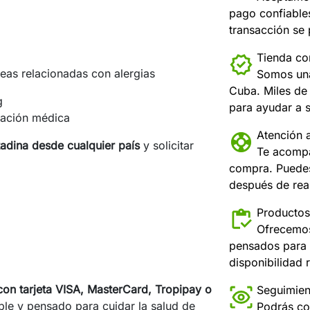
pago confiable
transacción se
Tienda con
neas relacionadas con alergias
Somos una
Cuba. Miles de 
g
para ayudar a s
cación médica
Atención a
adina desde cualquier país
y solicitar
Te acompa
compra. Puedes
después de real
Productos
Ofrecemos
pensados para 
disponibilidad r
on tarjeta VISA, MasterCard, Tropipay o
Seguimien
able y pensado para cuidar la salud de
Podrás co