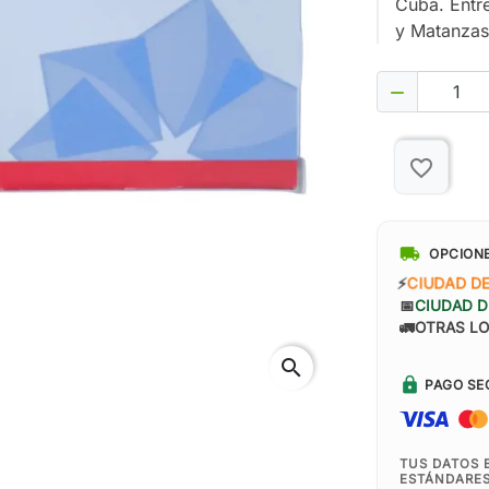
Cuba. Entr
y Matanzas

favorite_border
local_shipping
OPCION
⚡
CIUDAD D
📅
CIUDAD D
🚛
OTRAS LO
search
lock
PAGO SE
TUS DATOS 
ESTÁNDARES