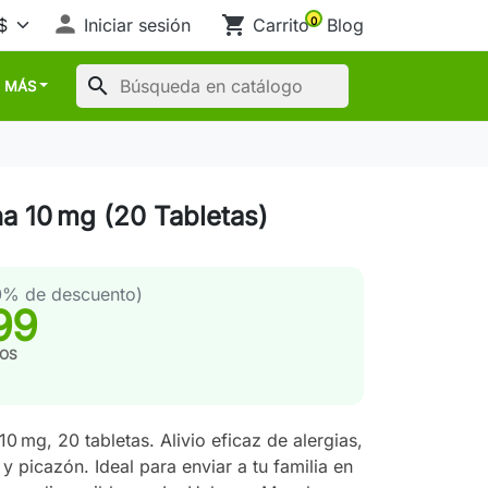

shopping_cart
Iniciar sesión
Carrito
Blog
0
search
MÁS
na 10 mg (20 Tabletas)
0% de descuento)
99
TOS
10 mg, 20 tabletas. Alivio eficaz de alergias,
y picazón. Ideal para enviar a tu familia en