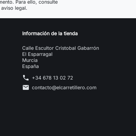
ento. Para ello, consulte
aviso legal.
Información de la tienda
Calle Escultor Cristobal Gabarrón
El Esparragal
Murcia
España
phone
+34 678 13 02 72
mail
contacto@elcarretillero.com