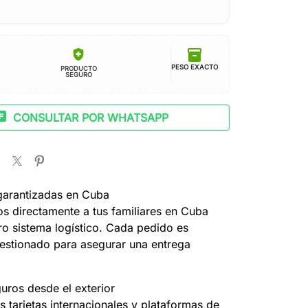
inventory_2
health_and_safety
PESO EXACTO
PRODUCTO
SEGURO
at
CONSULTAR POR WHATSAPP
garantizadas en Cuba
s directamente a tus familiares en Cuba
ro sistema logístico. Cada pedido es
estionado para asegurar una entrega
uros desde el exterior
 tarjetas internacionales y plataformas de