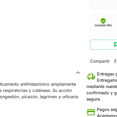
verified_user
CALIDAD PRO
ch
Compartir
Entregas 
Entregamo
icamento antihistamínico ampliamente
mediante nuest
as respiratorias y cutáneas. Su acción
confirmado y g
ngestión, picazón, lagrimeo y urticaria
segura.
Pagos seg
Aceptamos