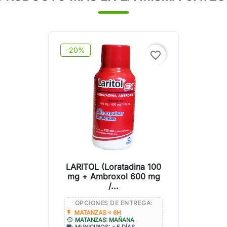
-20%
favorite_border
LARITOL (Loratadina 100
mg + Ambroxol 600 mg
/...
OPCIONES DE ENTREGA:
flash_on
MATANZAS < 6H
history
MATANZAS: MAÑANA
local_shipping
MUNICIPIOS: < 5 DÍAS