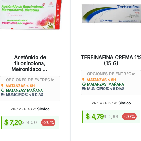
Acetónido de
TERBINAFINA CREMA 1
fluoninolona,
(15 G)
Metronidazol,...
OPCIONES DE ENTREGA:
OPCIONES DE ENTREGA:
flash_on
MATANZAS < 6H
history
MATANZAS: MAÑANA
flash_on
MATANZAS < 6H
local_shipping
MUNICIPIOS: < 5 DÍAS
history
MATANZAS: MAÑANA
local_shipping
MUNICIPIOS: < 5 DÍAS
Simico
PROVEEDOR:
Simico
PROVEEDOR:
$ 4,79
-20%
$ 5,99
$ 7,20
-20%
$ 9,00