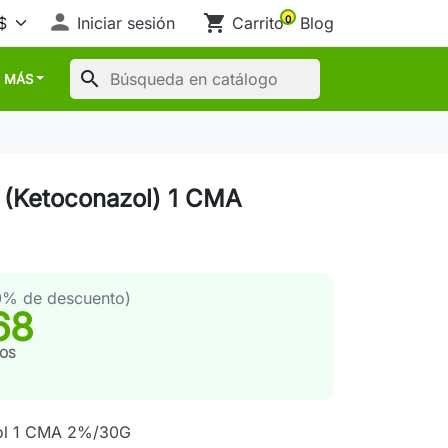

shopping_cart
Iniciar sesión
Carrito
Blog
0
search
MÁS
(Ketoconazol) 1 CMA
0% de descuento)
68
TOS
ol 1 CMA 2%/30G