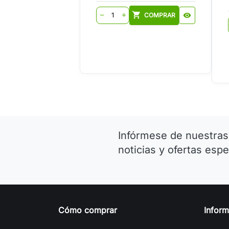
shopping_cart
COMPRAR
visibility
remove
add
Infórmese de nuestras
noticias y ofertas espe
Cómo comprar
Infor