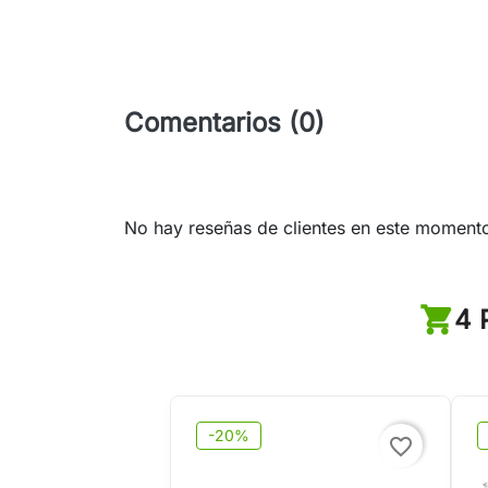
Comentarios (0)
No hay reseñas de clientes en este moment
4 
-20%
favorite_border