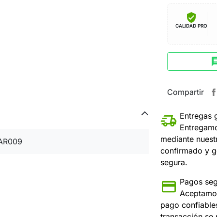
verified_user
CALIDAD PRO
ch
Compartir
Entregas 
Entregamo
mediante nuest
AR009
confirmado y g
segura.
Pagos seg
Aceptamos
pago confiable
transacción se