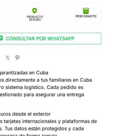
inventory_2
health_and_safety
PESO EXACTO
PRODUCTO
SEGURO
at
CONSULTAR POR WHATSAPP
garantizadas en Cuba
s directamente a tus familiares en Cuba
ro sistema logístico. Cada pedido es
estionado para asegurar una entrega
uros desde el exterior
 tarjetas internacionales y plataformas de
s. Tus datos están protegidos y cada
 procesa de forma segura.