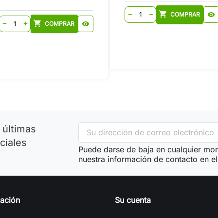
shopping_cart
COMPRAR
visibility
remove
add
shopping_cart
COMPRAR
visibility
remove
add
 últimas
ciales
Puede darse de baja en cualquier mom
nuestra información de contacto en el 
mación
Su cuenta