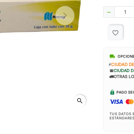

Next
favorite_border
local_shipping
OPCION
⚡
CIUDAD D
📅
CIUDAD D
🚛
OTRAS LO
lock
PAGO SE
search
TUS DATOS 
ESTÁNDARES