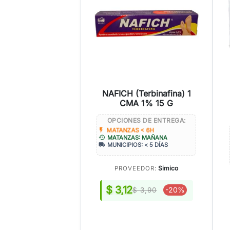
NAFICH (Terbinafina) 1
CMA 1% 15 G
OPCIONES DE ENTREGA:
flash_on
MATANZAS < 6H
history
MATANZAS: MAÑANA
local_shipping
MUNICIPIOS: < 5 DÍAS
Simico
PROVEEDOR:
$ 3,12
-20%
$ 3,90