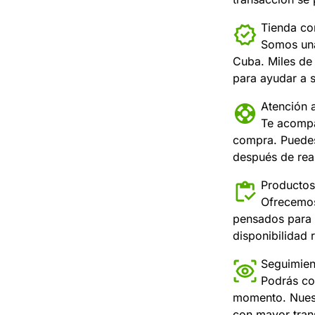
Tienda con
Somos una
Cuba. Miles de 
para ayudar a s
Atención a
Te acompa
compra. Puedes
después de real
Productos
Ofrecemos
pensados para 
disponibilidad r
Seguimien
Podrás co
momento. Nuest
con mayor tran