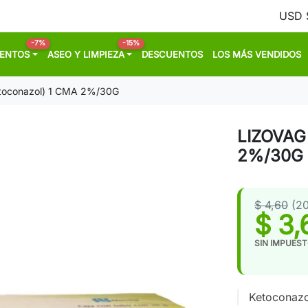
-7%
-15%
MENTOS
ASEO Y LIMPIEZA
DESCUENTOS
LOS MÁS VENDIDOS
toconazol) 1 CMA 2%/30G
LIZOVAG 
2%/30G
$ 4,60
(2
$ 3,
SIN IMPUES
Ketoconaz