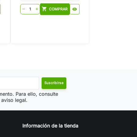
shopping_cart
COMPRAR
visibility
remove
add
ento. Para ello, consulte
aviso legal.
Información de la tienda