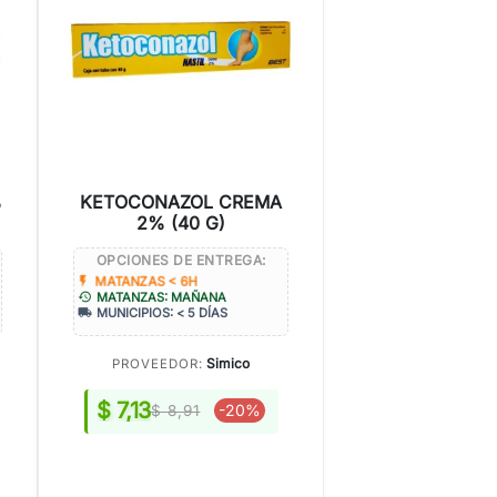
%
KETOCONAZOL CREMA
2% (40 G)
OPCIONES DE ENTREGA:
flash_on
MATANZAS < 6H
history
MATANZAS: MAÑANA
local_shipping
MUNICIPIOS: < 5 DÍAS
Simico
PROVEEDOR:
$ 7,13
-20%
$ 8,91