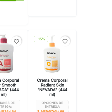
-15%
favorite_border
favorite_border
 Corporal
Crema Corporal
y Smooth
Radiant Skin
ADA" (444
"NEVADA" (444
ml)
ml)
IONES DE
OPCIONES DE
TREGA:
ENTREGA:
flash_on
NZAS < 6H
MATANZAS < 6H