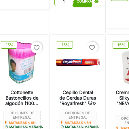
shopping_cart
COMPRAR
visibility
remove
add
-15%
-15%
-15%
favorite_border
favorite_border
Cottonette
Cepillo Dental
Crema
Bastoncillos de
de Cerdas Duras
Silk
algodón (100...
"Royalfresh" 🦷✨
"NEV
OPCIONES DE
OPCIONES DE
ENTREGA:
ENTREGA:
OPC
EN
flash_on
flash_on
MATANZAS < 6H
MATANZAS < 6H
history
history
MATANZAS: MAÑANA
MATANZAS: MAÑANA
flash_on
MATA