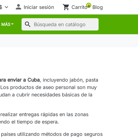

shopping_cart
Iniciar sesión
Carrito
Blog
0
search
MÁS
ara enviar a Cuba
, incluyendo jabón, pasta
a. Los productos de aseo personal son muy
yudan a cubrir necesidades básicas de la
ealizar entregas rápidas en las zonas
iendo el tiempo de espera.
 países utilizando métodos de pago seguros