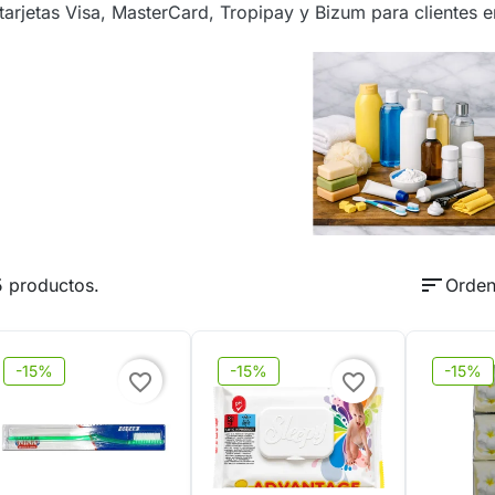
arjetas Visa, MasterCard, Tropipay y Bizum para clientes 
sort
5 productos.
Orden
-15%
-15%
-15%
favorite_border
favorite_border