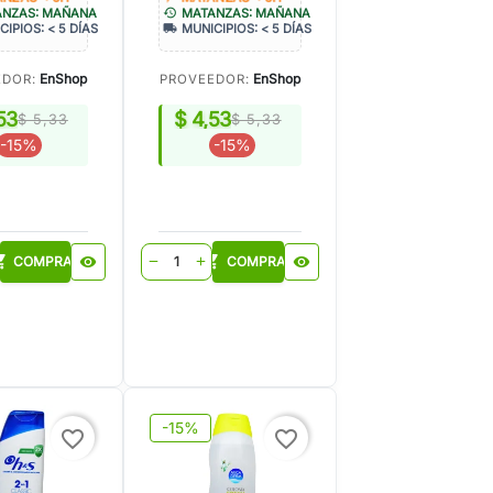
history
ANZAS: MAÑANA
MATANZAS: MAÑANA
local_shipping
CIPIOS: < 5 DÍAS
MUNICIPIOS: < 5 DÍAS
EnShop
EnShop
EDOR:
PROVEEDOR:
53
$ 4,53
$ 5,33
$ 5,33
-15%
-15%
_cart
shopping_cart
COMPRAR
visibility
COMPRAR
visibility
remove
add
-15%
favorite_border
favorite_border