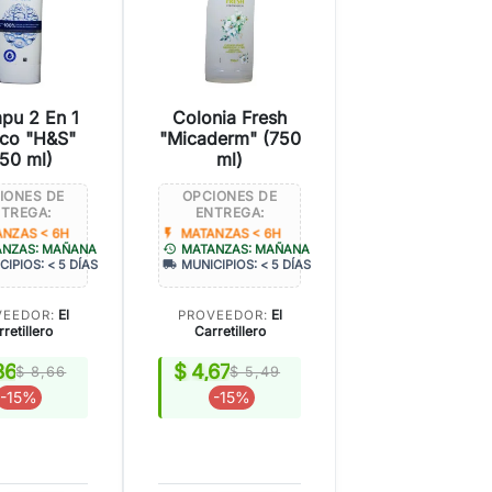
pu 2 En 1
Colonia Fresh
ico "H&S"
"Micaderm" (750
50 ml)
ml)
IONES DE
OPCIONES DE
TREGA:
ENTREGA:
flash_on
NZAS < 6H
MATANZAS < 6H
history
ANZAS: MAÑANA
MATANZAS: MAÑANA
local_shipping
CIPIOS: < 5 DÍAS
MUNICIPIOS: < 5 DÍAS
El
El
VEEDOR:
PROVEEDOR:
retillero
Carretillero
36
$ 4,67
$ 8,66
$ 5,49
-15%
-15%