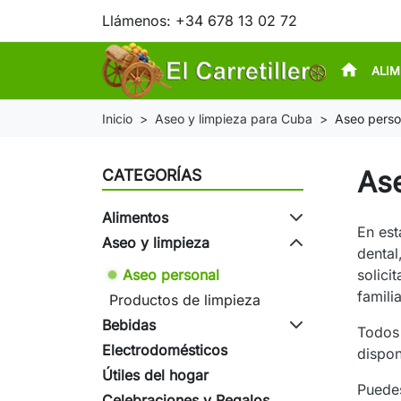
Llámenos:
+34 678 13 02 72
home
ALI
Inicio
Aseo y limpieza para Cuba
Aseo perso
As
CATEGORÍAS
Alimentos
En es
Aseo y limpieza
dental
Aseo personal
solici
familia
Productos de limpieza
Bebidas
Todos 
Electrodomésticos
dispon
Útiles del hogar
Puedes
Celebraciones y Regalos