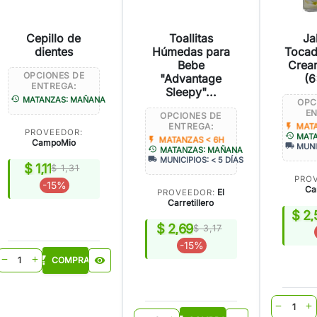
Cepillo de
Toallitas
Ja
dientes
Húmedas para
Tocad
Bebe
Crea
OPCIONES DE
"Advantage
(6
ENTREGA:
Sleepy"...
history
MATANZAS: MAÑANA
OPC
EN
OPCIONES DE
ENTREGA:
flash_on
MATA
PROVEEDOR:
history
MAT
flash_on
MATANZAS < 6H
CampoMio
local_shipping
MUNI
history
MATANZAS: MAÑANA
local_shipping
MUNICIPIOS: < 5 DÍAS
$ 1,11
$ 1,31
PRO
-15%
Car
El
PROVEEDOR:
Carretillero
$ 2,
$ 2,69
$ 3,17
-15%
shopping_cart
COMPRAR
visibility
remove
add
shopping
remove
add