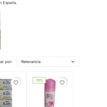
en España.
expand_more
ar por:
Relevancia
-15%
favorite_border
favorite_border