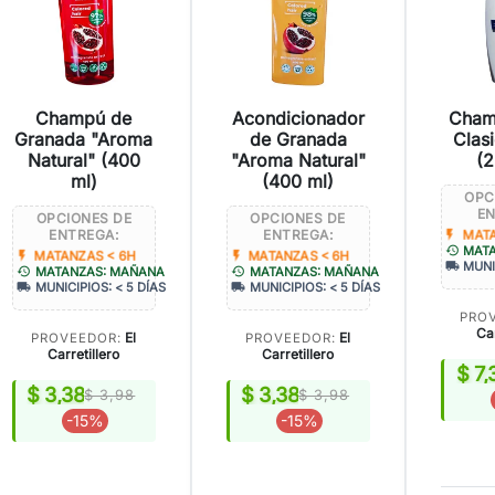
Champú de
Acondicionador
Cham
Granada "Aroma
de Granada
Clas
Natural" (400
"Aroma Natural"
(2
ml)
(400 ml)
OPC
EN
OPCIONES DE
OPCIONES DE
ENTREGA:
ENTREGA:
flash_on
MATA
history
MAT
flash_on
flash_on
MATANZAS < 6H
MATANZAS < 6H
local_shipping
MUNI
history
history
MATANZAS: MAÑANA
MATANZAS: MAÑANA
local_shipping
local_shipping
MUNICIPIOS: < 5 DÍAS
MUNICIPIOS: < 5 DÍAS
PRO
Car
El
El
PROVEEDOR:
PROVEEDOR:
Carretillero
Carretillero
$ 7,
$ 3,38
$ 3,38
$ 3,98
$ 3,98
-15%
-15%