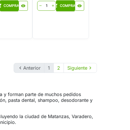
_cart
shopping_cart
COMPRAR
visibility
COMPRAR
visibility
remove
add

Anterior
1
2
Siguiente

ria y forman parte de muchos pedidos
bón, pasta dental, shampoo, desodorante y
cluyendo la ciudad de Matanzas, Varadero,
nicipio.