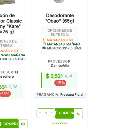
bón de
Desodorante
or Classic
"Obao" (65g)
my "Kare"
OPCIONES DE
x75 g)
ENTREGA:
flash_on
MATANZAS < 6H
IONES DE
history
MATANZAS: MAÑANA
TREGA:
local_shipping
MUNICIPIOS: < 5 DÍAS
NZAS < 6H
ANZAS: MAÑANA
CIPIOS: < 5 DÍAS
PROVEEDOR:
CampoMio
El
VEEDOR:
$ 3,52
$ 4,14
retillero
-15%
53
$ 2,98
-15%
FRAGANCIA:
Frescura Floral
shopping_cart
COMPRAR
tune
remove
add
_cart
+ opciones
COMPRAR
visibility