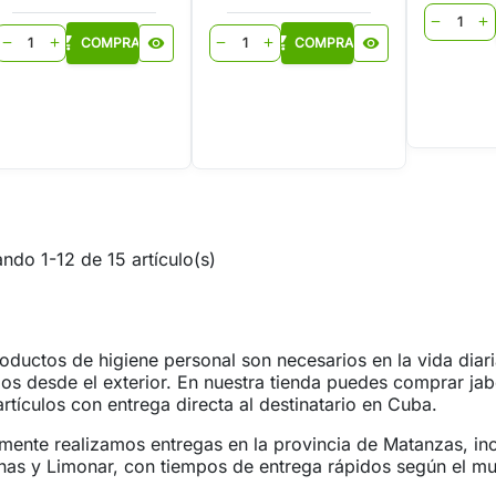
shopping
remove
add
shopping_cart
shopping_cart
COMPRAR
visibility
COMPRAR
visibility
remove
add
remove
add
ndo 1-12 de 15 artículo(s)
oductos de higiene personal son necesarios en la vida dia
os desde el exterior. En nuestra tienda puedes comprar ja
artículos con entrega directa al destinatario en Cuba.
mente realizamos entregas en la provincia de Matanzas, in
as y Limonar, con tiempos de entrega rápidos según el mu