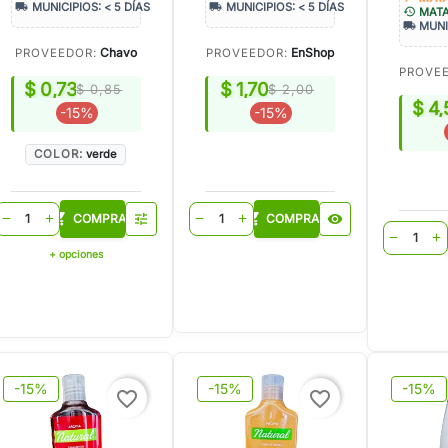
local_shipping
local_shipping
MUNICIPIOS: < 5 DÍAS
MUNICIPIOS: < 5 DÍAS
history
MAT
local_shipping
MUNI
Chavo
EnShop
PROVEEDOR:
PROVEEDOR:
PROVE
$ 0,73
$ 1,70
$ 0,85
$ 2,00
$ 4,
-15%
-15%
COLOR:
verde
shopping_cart
shopping_cart
COMPRAR
tune
COMPRAR
visibility
remove
add
remove
add
shopping
remove
add
+ opciones
-15%
-15%
-15%
favorite_border
favorite_border