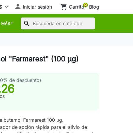

shopping_cart
Iniciar sesión
Carrito
Blog
0
search
MÁS
ol "Farmarest" (100 µg)
20% de descuento)
,26
TOS
Salbutamol Farmarest 100 µg.
ador de acción rápida para el alivio de