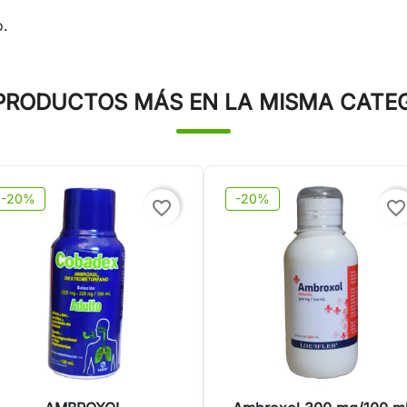
o.
PRODUCTOS MÁS EN LA MISMA CATE
-20%
-20%
favorite_border
favorite_border