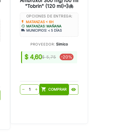
l
Ambroxol 300 mg/100 ml
"Tobrin" (120 ml)💨🫁
OPCIONES DE ENTREGA:
flash_on
MATANZAS < 6H
history
MATANZAS: MAÑANA
local_shipping
MUNICIPIOS: < 5 DÍAS
Simico
PROVEEDOR:
$ 4,60
-20%
$ 5,75
shopping_cart
COMPRAR
visibility
remove
add