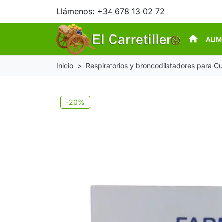
Llámenos:
+34 678 13 02 72
home
ALI
Inicio
Respiratorios y broncodilatadores para C
-20%