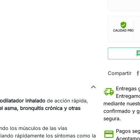
verified_user
CALIDAD PRO
ch
Compartir
Entregas 
Entregamo
odilatador inhalado
de acción rápida,
mediante nuest
l asma, bronquitis crónica y otras
confirmado y g
segura.
ando los músculos de las vías
Pagos seg
aliviando rápidamente los síntomas como la
Aceptamos