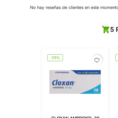
No hay reseñas de clientes en este moment
5 
-25%
favorite_border