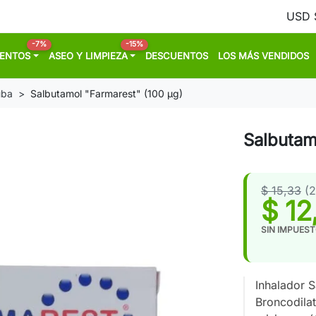
-7%
-15%
MENTOS
ASEO Y LIMPIEZA
DESCUENTOS
LOS MÁS VENDIDOS
uba
Salbutamol "Farmarest" (100 µg)
Salbutam
$ 15,33
(
$ 12
SIN IMPUES
Inhalador 
Broncodilat