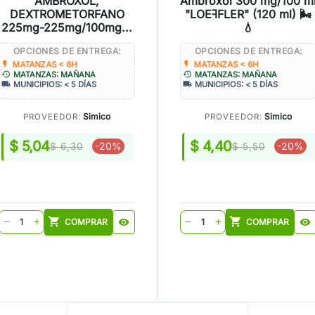
AMBROXOL,
Ambroxol 300 mg/100 m
DEXTROMETORFANO
"LOEꟻFLER" (120 ml) 🌬️
225mg-225mg/100mg...
💧
OPCIONES DE ENTREGA:
OPCIONES DE ENTREGA:
flash_on
flash_on
MATANZAS < 6H
MATANZAS < 6H
history
history
MATANZAS: MAÑANA
MATANZAS: MAÑANA
local_shipping
local_shipping
MUNICIPIOS: < 5 DÍAS
MUNICIPIOS: < 5 DÍAS
Simico
Simico
PROVEEDOR:
PROVEEDOR:
$ 5,04
$ 4,40
-20%
-20%
$ 6,30
$ 5,50
shopping_cart
shopping_cart
COMPRAR
visibility
COMPRAR
visibility
remove
add
remove
add