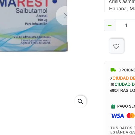
crisis asmá
Habana, M
Next

favorite_border
local_shipping
OPCION
⚡
CIUDAD D
📅
CIUDAD D
🚛
OTRAS LO
search
lock
PAGO SE
TUS DATOS 
ESTÁNDARES