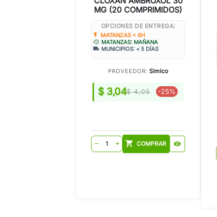
CLOXAN AMBROXOL 30
MG (20 COMPRIMIDOS)
OPCIONES DE ENTREGA:
flash_on
MATANZAS < 6H
history
MATANZAS: MAÑANA
local_shipping
MUNICIPIOS: < 5 DÍAS
Simico
PROVEEDOR:
$ 3,04
-25%
$ 4,05
shopping_cart
COMPRAR
visibility
remove
add