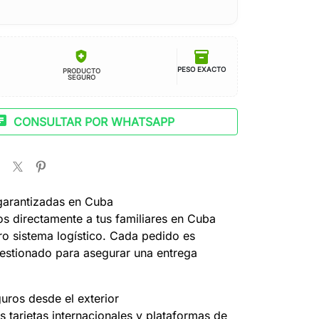
inventory_2
health_and_safety
PESO EXACTO
PRODUCTO
SEGURO
at
CONSULTAR POR WHATSAPP
garantizadas en Cuba
s directamente a tus familiares en Cuba
ro sistema logístico. Cada pedido es
estionado para asegurar una entrega
uros desde el exterior
 tarjetas internacionales y plataformas de