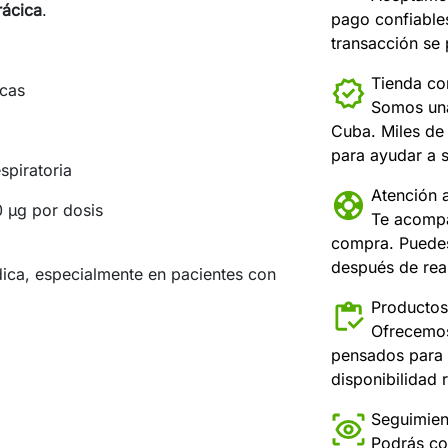
rácica
.
pago confiable
transacción se
Tienda con
icas
Somos una
Cuba. Miles de 
para ayudar a s
spiratoria
Atención a
 µg por dosis
Te acompa
compra. Puedes
después de real
ica, especialmente en pacientes con
Productos
Ofrecemos
pensados para 
disponibilidad r
Seguimien
Podrás co