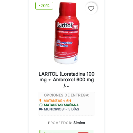
-20%
favorite_border
LARITOL (Loratadina 100
mg + Ambroxol 600 mg
/...
OPCIONES DE ENTREGA:
flash_on
MATANZAS < 6H
history
MATANZAS: MAÑANA
local_shipping
MUNICIPIOS: < 5 DÍAS
Simico
PROVEEDOR: