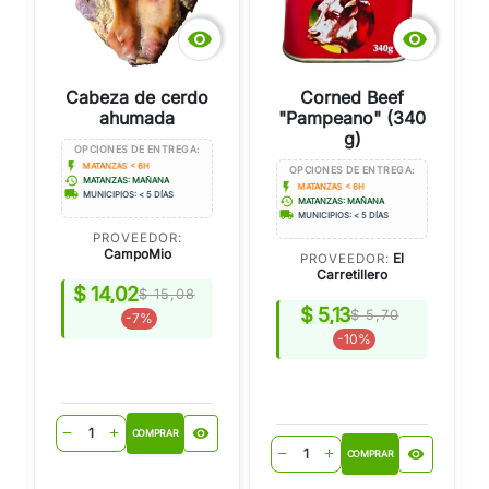


Cabeza de cerdo
Corned Beef
ahumada
"Pampeano" (340
g)
OPCIONES DE ENTREGA:
flash_on
MATANZAS < 6H
OPCIONES DE ENTREGA:
history
MATANZAS: MAÑANA
flash_on
MATANZAS < 6H
local_shipping
MUNICIPIOS: < 5 DÍAS
history
MATANZAS: MAÑANA
local_shipping
MUNICIPIOS: < 5 DÍAS
PROVEEDOR:
CampoMio
El
PROVEEDOR:
Carretillero
$ 14,02
$ 15,08
$ 5,13
$ 5,70
-7%
-10%
visibility
remove
add
COMPRAR
visibility
remove
add
COMPRAR