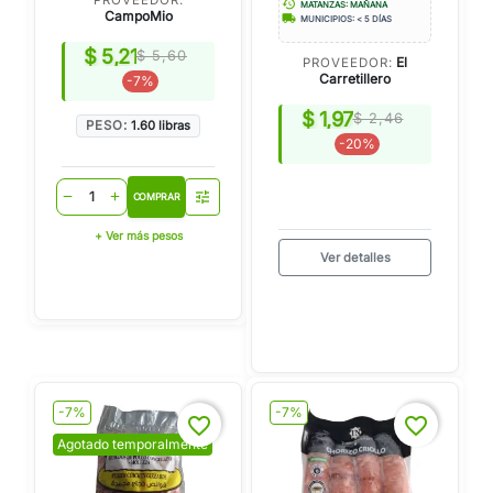
history
MATANZAS: MAÑANA
CampoMio
local_shipping
MUNICIPIOS: < 5 DÍAS
$ 5,21
$ 5,60
El
PROVEEDOR:
Carretillero
-7%
$ 1,97
$ 2,46
PESO:
1.60 libras
-20%
tune
remove
add
COMPRAR
+ Ver más pesos
Ver detalles
-7%
-7%
favorite_border
favorite_border
Agotado temporalmente