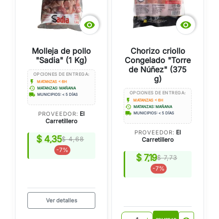


Molleja de pollo
Chorizo criollo
"Sadia" (1 Kg)
Congelado "Torre
de Núñez" (375
OPCIONES DE ENTREGA:
g)
flash_on
MATANZAS < 6H
history
MATANZAS: MAÑANA
OPCIONES DE ENTREGA:
local_shipping
MUNICIPIOS: < 5 DÍAS
flash_on
MATANZAS < 6H
history
MATANZAS: MAÑANA
local_shipping
El
PROVEEDOR:
MUNICIPIOS: < 5 DÍAS
Carretillero
El
PROVEEDOR:
$ 4,35
$ 4,68
Carretillero
-7%
$ 7,19
$ 7,73
-7%
Ver detalles