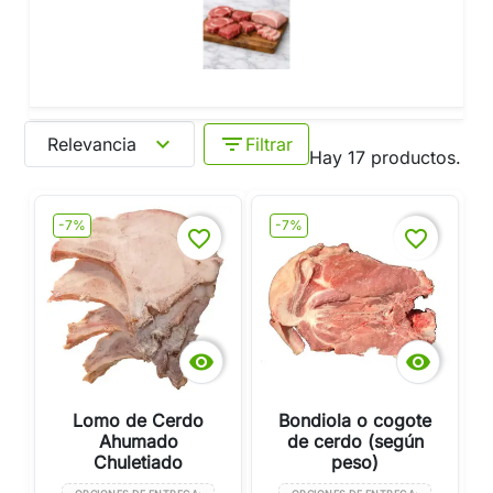
expand_more
filter_list
Relevancia
Filtrar
Hay 17 productos.
-7%
-7%
favorite_border
favorite_border


Lomo de Cerdo
Bondiola o cogote
Ahumado
de cerdo (según
Chuletiado
peso)