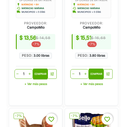
OPCIONES DE ENTREGA:
OPCIONES DE ENTREGA:
flash_on
flash_on
MATANZAS < 6H
MATANZAS < 6H
history
history
MATANZAS: MAÑANA
MATANZAS: MAÑANA
local_shipping
local_shipping
MUNICIPIOS: < 5 DÍAS
MUNICIPIOS: < 5 DÍAS
PROVEEDOR:
PROVEEDOR:
CampoMio
CampoMio
$ 13,56
$ 15,51
$ 14,58
$ 16,68
-7%
-7%
PESO:
3.00 libras
PESO:
3.80 libras
tune
tune
remove
add
remove
add
COMPRAR
COMPRAR
+ Ver más pesos
+ Ver más pesos
-7%
-7%
favorite_border
favorite_border