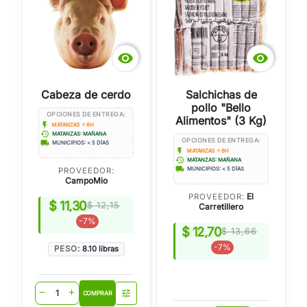


Cabeza de cerdo
Salchichas de
pollo "Bello
OPCIONES DE ENTREGA:
Alimentos" (3 Kg)
flash_on
MATANZAS < 6H
history
MATANZAS: MAÑANA
OPCIONES DE ENTREGA:
local_shipping
MUNICIPIOS: < 5 DÍAS
flash_on
MATANZAS < 6H
history
MATANZAS: MAÑANA
local_shipping
PROVEEDOR:
MUNICIPIOS: < 5 DÍAS
CampoMio
El
PROVEEDOR:
$ 11,30
$ 12,15
Carretillero
-7%
$ 12,70
$ 13,66
-7%
PESO:
8.10 libras
tune
remove
add
COMPRAR