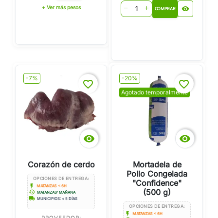
+ Ver más pesos
visibility
remove
add
COMPRAR
-7%
-20%
favorite_border
favorite_border
Agotado temporalmente


Corazón de cerdo
Mortadela de
Pollo Congelada
OPCIONES DE ENTREGA:
"Confidence"
flash_on
MATANZAS < 6H
(500 g)
history
MATANZAS: MAÑANA
local_shipping
MUNICIPIOS: < 5 DÍAS
OPCIONES DE ENTREGA:
flash_on
MATANZAS < 6H
PROVEEDOR: