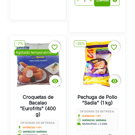
visibility
remove
add
COMPRAR
-7%
-25%
favorite_border
favorite_border
Agotado temporalmente


Croquetas de
Pechuga de Pollo
Bacalao
“Sadia” (1 kg)
"Eurofrits" (400
OPCIONES DE ENTREGA:
g)
flash_on
MATANZAS < 6H
history
MATANZAS: MAÑANA
OPCIONES DE ENTREGA:
local_shipping
MUNICIPIOS: < 5 DÍAS
flash_on
MATANZAS < 6H
history
MATANZAS: MAÑANA