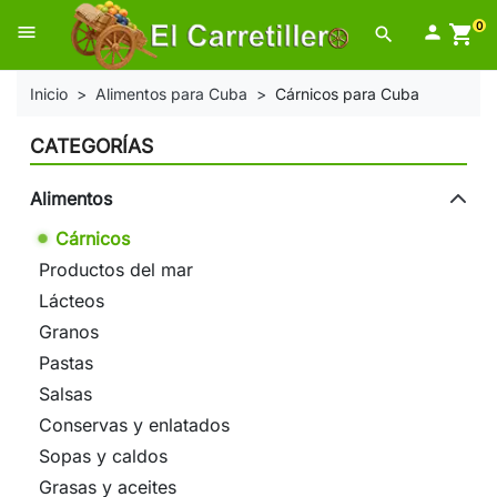
0
menu

shopping_cart
search
Inicio
Alimentos para Cuba
Cárnicos para Cuba
CATEGORÍAS
Alimentos
Cárnicos
Productos del mar
Lácteos
Granos
Pastas
Salsas
Conservas y enlatados
Sopas y caldos
Grasas y aceites