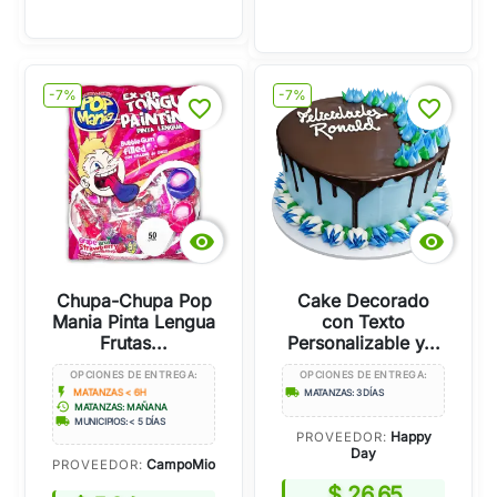
-7%
-7%
favorite_border
favorite_border


Chupa-Chupa Pop
Cake Decorado
Mania Pinta Lengua
con Texto
Frutas...
Personalizable y...
OPCIONES DE ENTREGA:
OPCIONES DE ENTREGA:
flash_on
local_shipping
MATANZAS < 6H
MATANZAS: 3 DÍAS
history
MATANZAS: MAÑANA
local_shipping
MUNICIPIOS: < 5 DÍAS
Happy
PROVEEDOR:
Day
CampoMio
PROVEEDOR:
$ 26,65