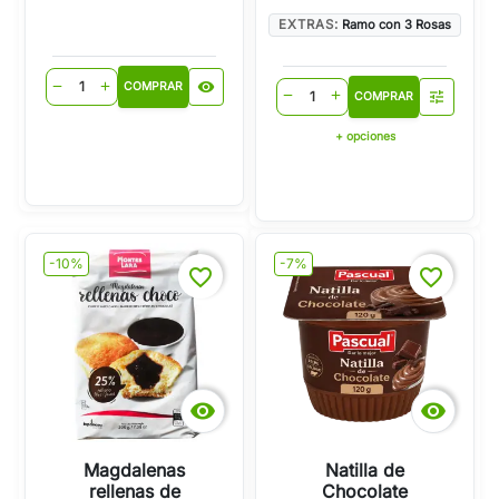
EXTRAS:
Ramo con 3 Rosas
visibility
remove
add
COMPRAR
tune
remove
add
COMPRAR
+ opciones
-10%
-7%
favorite_border
favorite_border


Magdalenas
Natilla de
rellenas de
Chocolate