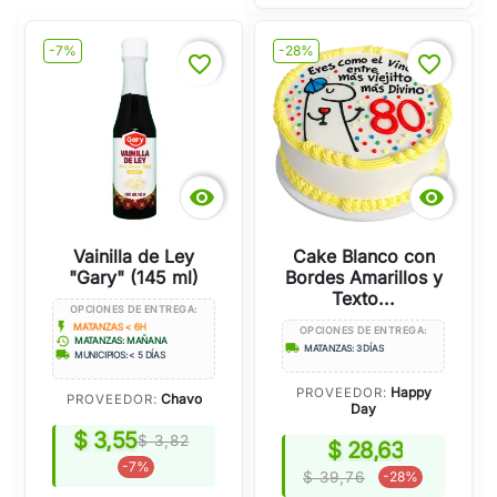
-7%
-28%
favorite_border
favorite_border


Vainilla de Ley
Cake Blanco con
"Gary" (145 ml)
Bordes Amarillos y
Texto...
OPCIONES DE ENTREGA:
flash_on
MATANZAS < 6H
OPCIONES DE ENTREGA:
history
MATANZAS: MAÑANA
local_shipping
MATANZAS: 3 DÍAS
local_shipping
MUNICIPIOS: < 5 DÍAS
Happy
PROVEEDOR:
Chavo
PROVEEDOR:
Day
$ 3,55
$ 3,82
$ 28,63
-7%
$ 39,76
-28%