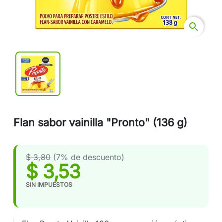
search
Flan sabor vainilla "Pronto" (136 g)
$ 3,80
(7% de descuento)
$ 3,53
SIN IMPUESTOS