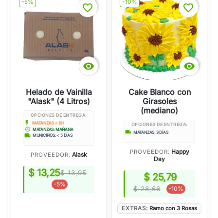
-5%
-10%
favorite_border
favorite_border


Helado de Vainilla
Cake Blanco con
"Alask" (4 Litros)
Girasoles
(mediano)
OPCIONES DE ENTREGA:
flash_on
MATANZAS < 6H
OPCIONES DE ENTREGA:
history
MATANZAS: MAÑANA
local_shipping
MATANZAS: 3 DÍAS
local_shipping
MUNICIPIOS: < 5 DÍAS
Happy
PROVEEDOR:
Alask
PROVEEDOR:
Day
$ 13,25
$ 13,95
$ 25,79
-5%
$ 28,66
-10%
EXTRAS:
Ramo con 3 Rosas