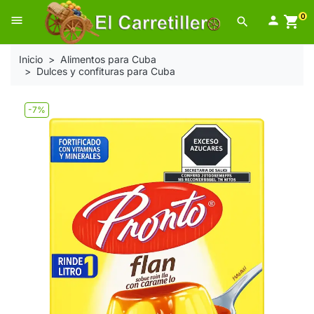
0
menu

shopping_cart
search
Inicio
Alimentos para Cuba
Dulces y confituras para Cuba
-7%