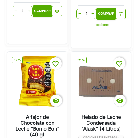
visibility
remove
add
COMPRAR
tune
remove
add
COMPRAR
+ opciones
-7%
-5%
favorite_border
favorite_border


Alfajor de
Helado de Leche
Chocolate con
Condensada
Leche "Bon o Bon"
"Alask" (4 Litros)
(40 g)
OPCIONES DE ENTREGA: