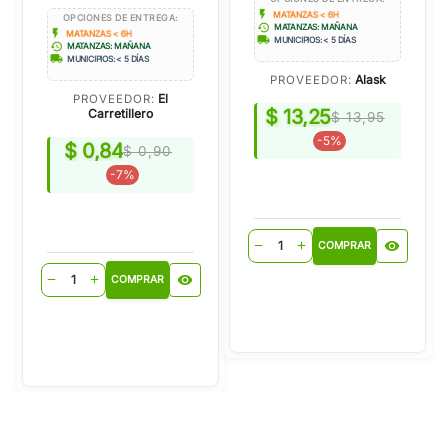
flash_on
MATANZAS < 6H
OPCIONES DE ENTREGA:
history
MATANZAS: MAÑANA
flash_on
MATANZAS < 6H
local_shipping
MUNICIPIOS: < 5 DÍAS
history
MATANZAS: MAÑANA
local_shipping
MUNICIPIOS: < 5 DÍAS
Alask
PROVEEDOR:
El
PROVEEDOR:
$ 13,25
Carretillero
$ 13,95
-5%
$ 0,84
$ 0,90
-7%
visibility
remove
add
COMPRAR
visibility
remove
add
COMPRAR