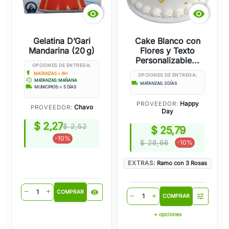


Gelatina D’Gari
Cake Blanco con
Mandarina (20 g)
Flores y Texto
Personalizable...
OPCIONES DE ENTREGA:
flash_on
MATANZAS < 6H
OPCIONES DE ENTREGA:
history
MATANZAS: MAÑANA
local_shipping
MATANZAS: 3 DÍAS
local_shipping
MUNICIPIOS: < 5 DÍAS
Happy
PROVEEDOR:
Chavo
PROVEEDOR:
Day
$ 2,27
$ 2,52
$ 25,79
-10%
$ 28,66
-10%
EXTRAS:
Ramo con 3 Rosas
visibility
remove
add
COMPRAR
tune
remove
add
COMPRAR
+ opciones