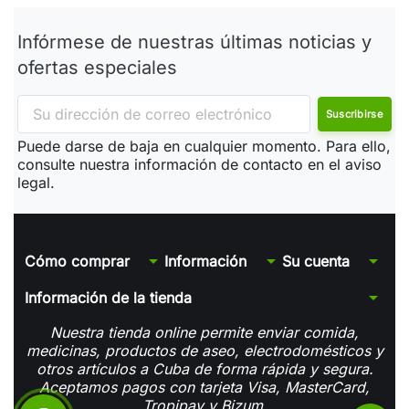
Infórmese de nuestras últimas noticias y
ofertas especiales
Puede darse de baja en cualquier momento. Para ello,
consulte nuestra información de contacto en el aviso
legal.
arrow_drop_down
arrow_drop_down
arrow_drop_down
Cómo comprar
Información
Su cuenta
arrow_drop_down
Información de la tienda
Nuestra tienda online permite enviar comida,
medicinas, productos de aseo, electrodomésticos y
otros artículos a Cuba de forma rápida y segura.
Aceptamos pagos con tarjeta Visa, MasterCard,
Tropipay y Bizum.