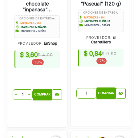
chocolate
"Pascual" (120 g)
"inpanasa"...
OPCIONES DE ENTREGA:
flash_on
MATANZAS < 6H
OPCIONES DE ENTREGA:
history
MATANZAS: MAÑANA
flash_on
MATANZAS < 6H
local_shipping
MUNICIPIOS: < 5 DÍAS
history
MATANZAS: MAÑANA
local_shipping
MUNICIPIOS: < 5 DÍAS
El
PROVEEDOR:
Carretillero
EnShop
PROVEEDOR:
$ 0,84
$ 3,60
$ 0,90
$ 4,00
-7%
-10%
visibility
remove
add
COMPRAR
visibility
remove
add
COMPRAR