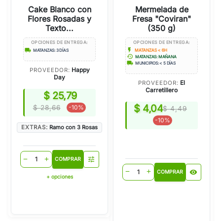
Cake Blanco con
Mermelada de
Flores Rosadas y
Fresa "Coviran"
Texto...
(350 g)
OPCIONES DE ENTREGA:
OPCIONES DE ENTREGA:
flash_on
local_shipping
MATANZAS < 6H
MATANZAS: 3 DÍAS
history
MATANZAS: MAÑANA
local_shipping
MUNICIPIOS: < 5 DÍAS
Happy
PROVEEDOR:
Day
El
PROVEEDOR:
Carretillero
$ 25,79
$ 4,04
$ 28,66
-10%
$ 4,49
-10%
EXTRAS:
Ramo con 3 Rosas
tune
remove
add
COMPRAR
visibility
remove
add
COMPRAR
+ opciones