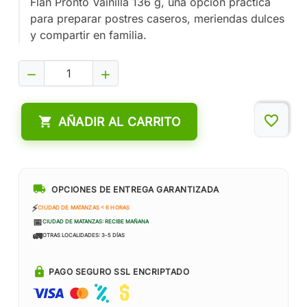
Flan Pronto Vainilla 136 g, una opción práctica
para preparar postres caseros, meriendas dulces
y compartir en familia.


favorite_border

AÑADIR AL CARRITO
local_shipping
OPCIONES DE ENTREGA GARANTIZADA
⚡
CIUDAD DE MATANZAS < 6 HORAS
📅
CIUDAD DE MATANZAS: RECIBE MAÑANA
🚛
OTRAS LOCALIDADES: 3-5 DÍAS
lock
PAGO SEGURO SSL ENCRIPTADO