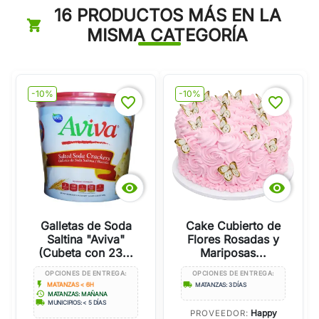
16 PRODUCTOS MÁS EN LA
MISMA CATEGORÍA
-10%
-10%
favorite_border
favorite_border


Galletas de Soda
Cake Cubierto de
Saltina "Aviva"
Flores Rosadas y
(Cubeta con 23...
Mariposas...
OPCIONES DE ENTREGA:
OPCIONES DE ENTREGA:
flash_on
local_shipping
MATANZAS < 6H
MATANZAS: 3 DÍAS
history
MATANZAS: MAÑANA
local_shipping
MUNICIPIOS: < 5 DÍAS
Happy
PROVEEDOR: