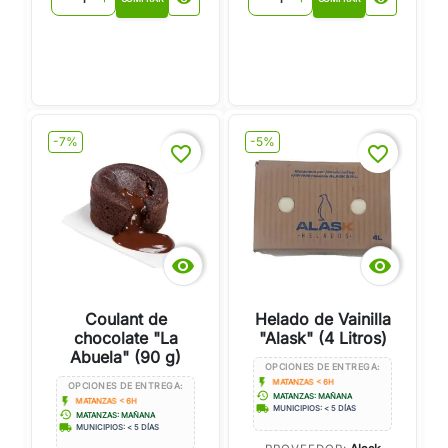
-7%
-5%
favorite_border
favorite_border


Coulant de
Helado de Vainilla
chocolate "La
"Alask" (4 Litros)
Abuela" (90 g)
OPCIONES DE ENTREGA:
flash_on
MATANZAS < 6H
OPCIONES DE ENTREGA:
history
MATANZAS: MAÑANA
flash_on
MATANZAS < 6H
local_shipping
MUNICIPIOS: < 5 DÍAS
history
MATANZAS: MAÑANA
local_shipping
MUNICIPIOS: < 5 DÍAS