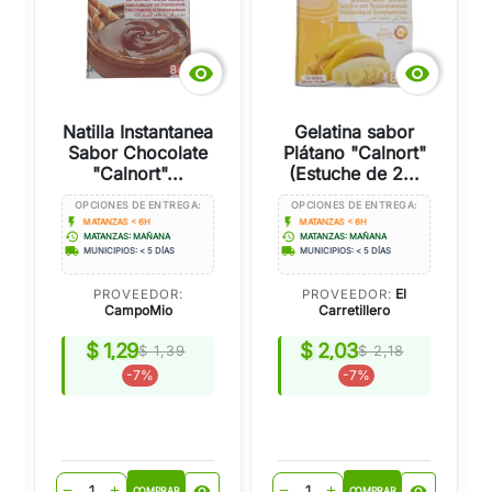


Natilla Instantanea
Gelatina sabor
Sabor Chocolate
Plátano "Calnort"
"Calnort"...
(Estuche de 2...
OPCIONES DE ENTREGA:
OPCIONES DE ENTREGA:
flash_on
flash_on
MATANZAS < 6H
MATANZAS < 6H
history
history
MATANZAS: MAÑANA
MATANZAS: MAÑANA
local_shipping
local_shipping
MUNICIPIOS: < 5 DÍAS
MUNICIPIOS: < 5 DÍAS
El
PROVEEDOR:
PROVEEDOR:
CampoMio
Carretillero
$ 1,29
$ 2,03
$ 1,39
$ 2,18
-7%
-7%
visibility
visibility
remove
add
remove
add
COMPRAR
COMPRAR