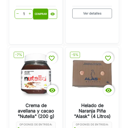
Ver detalles
visibility
remove
add
COMPRAR
-7%
-5%
favorite_border
favorite_border


Crema de
Helado de
avellana y cacao
Naranja Piña
"Nutella" (200 g)
"Alask" (4 Litros)
OPCIONES DE ENTREGA:
OPCIONES DE ENTREGA: