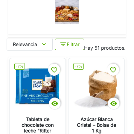
expand_more
filter_list
Relevancia
Filtrar
Hay 51 productos.
-7%
-7%
favorite_border
favorite_border


Tableta de
Azúcar Blanca
chocolate con
Cristal – Bolsa de
leche "Ritter
1 Kg