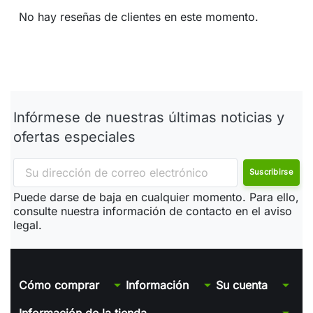
No hay reseñas de clientes en este momento.
Infórmese de nuestras últimas noticias y
ofertas especiales
Puede darse de baja en cualquier momento. Para ello,
consulte nuestra información de contacto en el aviso
legal.
arrow_drop_down
arrow_drop_down
arrow_drop_down
Cómo comprar
Información
Su cuenta
arrow_drop_down
Información de la tienda