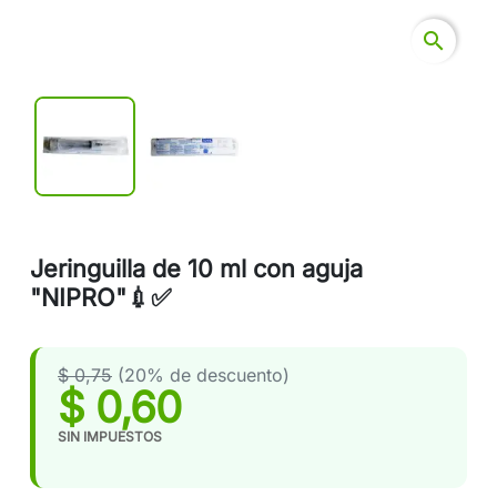
search
Jeringuilla de 10 ml con aguja
"NIPRO"💉✅
$ 0,75
(20% de descuento)
$ 0,60
SIN IMPUESTOS