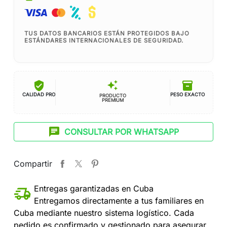
TUS DATOS BANCARIOS ESTÁN PROTEGIDOS BAJO
ESTÁNDARES INTERNACIONALES DE SEGURIDAD.
verified_user
inventory_2
auto_awesome
CALIDAD PRO
PESO EXACTO
PRODUCTO
PREMIUM
chat
CONSULTAR POR WHATSAPP
Compartir
Entregas garantizadas en Cuba
Entregamos directamente a tus familiares en
Cuba mediante nuestro sistema logístico. Cada
pedido es confirmado y gestionado para asegurar