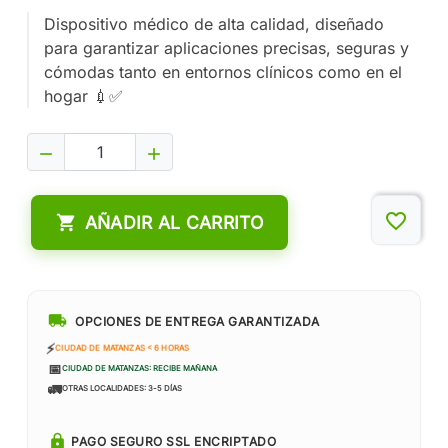
Dispositivo médico de alta calidad, diseñado
para garantizar aplicaciones precisas, seguras y
cómodas tanto en entornos clínicos como en el
hogar 💉✅


favorite_border

AÑADIR AL CARRITO
local_shipping
OPCIONES DE ENTREGA GARANTIZADA
⚡
CIUDAD DE MATANZAS < 6 HORAS
📅
CIUDAD DE MATANZAS: RECIBE MAÑANA
🚛
OTRAS LOCALIDADES: 3-5 DÍAS
lock
PAGO SEGURO SSL ENCRIPTADO