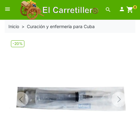
0
menu

shopping_cart
search
Inicio
Curación y enfermería para Cuba
-20%
Previous
Next