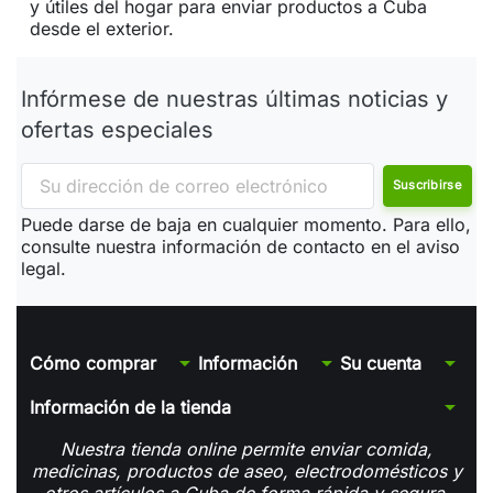
y útiles del hogar para enviar productos a Cuba
desde el exterior.
Infórmese de nuestras últimas noticias y
ofertas especiales
Puede darse de baja en cualquier momento. Para ello,
consulte nuestra información de contacto en el aviso
legal.
arrow_drop_down
arrow_drop_down
arrow_drop_down
Cómo comprar
Información
Su cuenta
arrow_drop_down
Información de la tienda
Nuestra tienda online permite enviar comida,
medicinas, productos de aseo, electrodomésticos y
otros artículos a Cuba de forma rápida y segura.