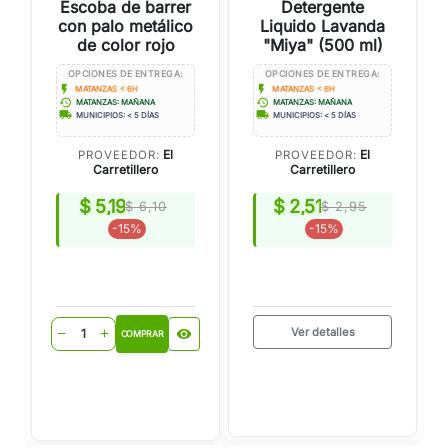
Escoba de barrer
Detergente
con palo metálico
Liquido Lavanda
de color rojo
"Miya" (500 ml)
OPCIONES DE ENTREGA:
OPCIONES DE ENTREGA:
flash_on
flash_on
MATANZAS < 6H
MATANZAS < 6H
history
history
MATANZAS: MAÑANA
MATANZAS: MAÑANA
local_shipping
local_shipping
MUNICIPIOS: < 5 DÍAS
MUNICIPIOS: < 5 DÍAS
El
El
PROVEEDOR:
PROVEEDOR:
Carretillero
Carretillero
$ 5,19
$ 2,51
$ 6,10
$ 2,95
-15%
-15%
Ver detalles
visibility
remove
add
COMPRAR