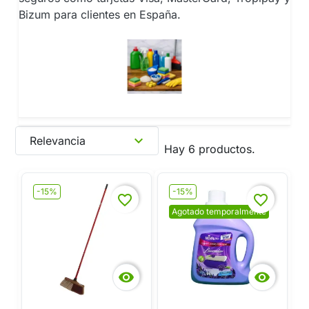
Bizum para clientes en España.
expand_more
Relevancia
Hay 6 productos.
-15%
-15%
favorite_border
favorite_border
Agotado temporalmente

