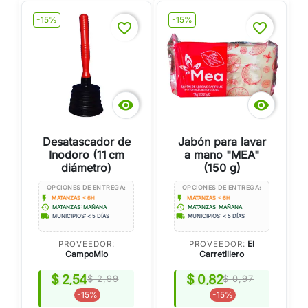
-15%
-15%
favorite_border
favorite_border


Desatascador de
Jabón para lavar
Inodoro (11 cm
a mano "MEA"
diámetro)
(150 g)
OPCIONES DE ENTREGA:
OPCIONES DE ENTREGA:
flash_on
flash_on
MATANZAS < 6H
MATANZAS < 6H
history
history
MATANZAS: MAÑANA
MATANZAS: MAÑANA
local_shipping
local_shipping
MUNICIPIOS: < 5 DÍAS
MUNICIPIOS: < 5 DÍAS
El
PROVEEDOR:
PROVEEDOR:
CampoMio
Carretillero
$ 2,54
$ 0,82
$ 2,99
$ 0,97
-15%
-15%