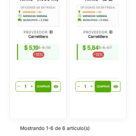
OPCIONES DE ENTREGA:
OPCIONES DE ENTREGA:
flash_on
flash_on
MATANZAS < 6H
MATANZAS < 6H
history
history
MATANZAS: MAÑANA
MATANZAS: MAÑANA
local_shipping
local_shipping
MUNICIPIOS: < 5 DÍAS
MUNICIPIOS: < 5 DÍAS
El
El
PROVEEDOR:
PROVEEDOR:
Carretillero
Carretillero
$ 5,19
$ 5,84
$ 6,10
$ 6,87
-15%
-15%
visibility
visibility
remove
add
remove
add
COMPRAR
COMPRAR
Mostrando 1-6 de 6 artículo(s)