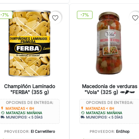
-7%
-7%
favorite_border
favorite_border
Champiñón Laminado
Macedonia de verduras
"FERBA" (355 g)
"Vola" (325 g) 🥕🌽🫛
OPCIONES DE ENTREGA:
OPCIONES DE ENTREGA:
flash_on
flash_on
MATANZAS < 6H
MATANZAS < 6H
history
history
MATANZAS: MAÑANA
MATANZAS: MAÑANA
local_shipping
local_shipping
MUNICIPIOS: < 5 DÍAS
MUNICIPIOS: < 5 DÍAS
El Carretillero
EnShop
PROVEEDOR:
PROVEEDOR: