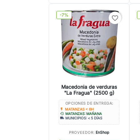
-7%
favorite_border
Macedonia de verduras
"La Fragua" (2500 g)
OPCIONES DE ENTREGA:
flash_on
MATANZAS < 6H
history
MATANZAS: MAÑANA
local_shipping
MUNICIPIOS: < 5 DÍAS
EnShop
PROVEEDOR: