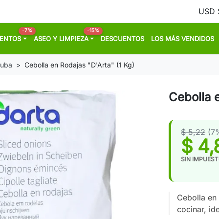
-7%
-15%
MENTOS
ASEO Y LIMPIEZA
DESCUENTOS
LOS MÁS VENDIDOS
Cuba
Cebolla en Rodajas "D'Arta" (1 Kg)
Cebolla e
$ 5,22
(7
$ 4,
SIN IMPUES
Cebolla en 
cocinar, id