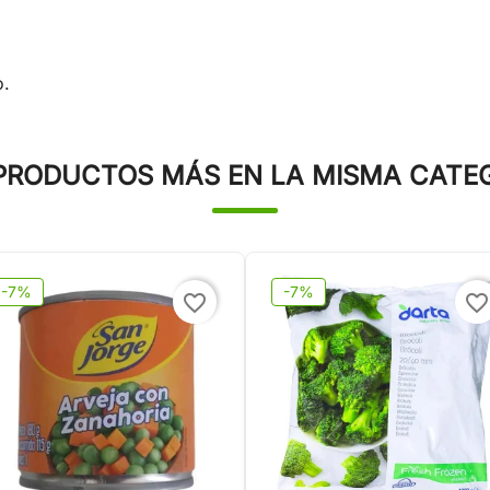
o.
PRODUCTOS MÁS EN LA MISMA CATE
-7%
-7%
favorite_border
favorite_border