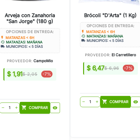
Arveja con Zanahoria
Brócoli "D'Arta" (1 Kg)
"San Jorge" (180 g)
OPCIONES DE ENTREGA:
OPCIONES DE ENTREGA:
flash_on
MATANZAS < 6H
history
MATANZAS: MAÑANA
flash_on
MATANZAS < 6H
local_shipping
MUNICIPIOS: < 5 DÍAS
history
MATANZAS: MAÑANA
local_shipping
MUNICIPIOS: < 5 DÍAS
El Carretillero
PROVEEDOR:
CampoMio
PROVEEDOR:
$ 6,47
-7%
$ 6,96
$ 1,91
-7%
$ 2,05
shopping_cart
COMPRAR
visibility
remove
add
shopping_cart
COMPRAR
visibility
remove
add