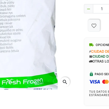

favorite_border
local_shipping
OPCION
⚡
CIUDAD DE
📅
CIUDAD D
🚛
OTRAS LO
lock
PAGO SE
search
TUS DATOS 
ESTÁNDARES