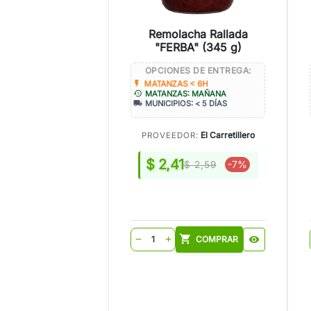
Remolacha Rallada
"FERBA" (345 g)
OPCIONES DE ENTREGA:
flash_on
MATANZAS < 6H
history
MATANZAS: MAÑANA
local_shipping
MUNICIPIOS: < 5 DÍAS
El Carretillero
PROVEEDOR:
$ 2,41
-7%
$ 2,59
shopping_cart
COMPRAR
visibility
remove
add