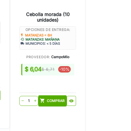
Cebolla morada (10
unidades)
OPCIONES DE ENTREGA:
flash_on
MATANZAS < 6H
history
MATANZAS: MAÑANA
local_shipping
MUNICIPIOS: < 5 DÍAS
CampoMio
PROVEEDOR:
$ 6,04
-10%
$ 6,71
shopping_cart
COMPRAR
visibility
remove
add