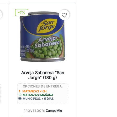
-7%
favorite_border
Arveja Sabanera "San
Jorge" (180 g)
OPCIONES DE ENTREGA:
flash_on
MATANZAS < 6H
history
MATANZAS: MAÑANA
local_shipping
MUNICIPIOS: < 5 DÍAS
CampoMio
PROVEEDOR: