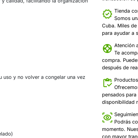
 calidad, facilitando la organización
Tienda con
Somos una
Cuba. Miles de 
para ayudar a s
Atención a
Te acompa
compra. Puedes
después de real
 uso y no volver a congelar una vez
Productos
Ofrecemos
pensados para 
disponibilidad r
Seguimien
Podrás co
momento. Nuest
elado)
con mayor tran