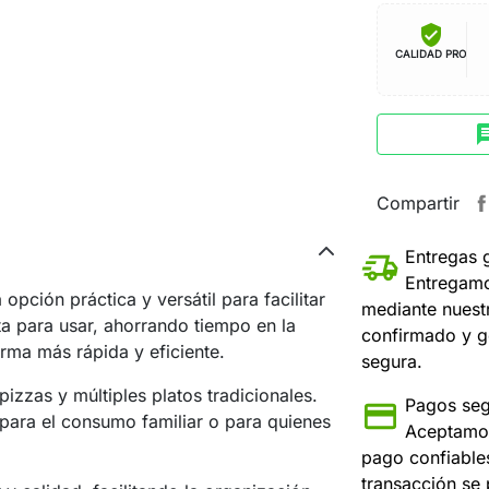
verified_user
CALIDAD PRO
ch
Compartir
Entregas 
Entregamo
opción práctica y versátil para facilitar
mediante nuest
ta para usar, ahorrando tiempo en la
confirmado y g
rma más rápida y eficiente.
segura.
 pizzas y múltiples platos tradicionales.
Pagos seg
para el consumo familiar o para quienes
Aceptamos
pago confiable
transacción se