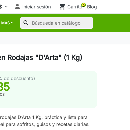

shopping_cart
Iniciar sesión
Carrito
Blog
0
search
MÁS
n Rodajas "D'Arta" (1 Kg)
% de descuento)
85
TOS
rodajas D’Arta 1 Kg, práctica y lista para
eal para sofritos, guisos y recetas diarias.