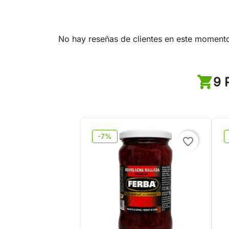
No hay reseñas de clientes en este moment
9 
-7%
favorite_border