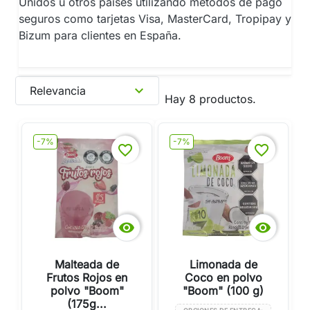
Unidos u otros países utilizando métodos de pago
seguros como tarjetas Visa, MasterCard, Tropipay y
Bizum para clientes en España.
expand_more
Relevancia
Hay 8 productos.
-7%
-7%
favorite_border
favorite_border


Malteada de
Limonada de
Frutos Rojos en
Coco en polvo
polvo "Boom"
"Boom" (100 g)
(175g...