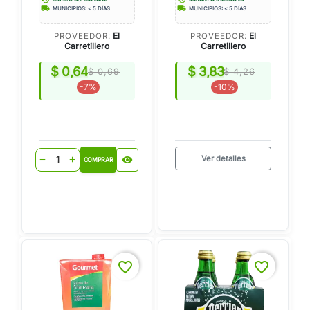
local_shipping
local_shipping
MUNICIPIOS: < 5 DÍAS
MUNICIPIOS: < 5 DÍAS
El
El
PROVEEDOR:
PROVEEDOR:
Carretillero
Carretillero
$ 0,64
$ 3,83
$ 0,69
$ 4,26
-7%
-10%
Ver detalles
visibility
remove
add
COMPRAR
favorite_border
favorite_border