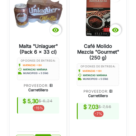


Malta "Unlaguer"
Café Molido
(Pack 6 x 33 cl)
Mezcla "Gourmet"
(250 g)
OPCIONES DE ENTREGA:
flash_on
MATANZAS < 6H
OPCIONES DE ENTREGA:
history
MATANZAS: MAÑANA
flash_on
MATANZAS < 6H
local_shipping
MUNICIPIOS: < 5 DÍAS
history
MATANZAS: MAÑANA
local_shipping
MUNICIPIOS: < 5 DÍAS
El
PROVEEDOR:
Carretillero
El
PROVEEDOR:
Carretillero
$ 5,30
$ 6,24
$ 7,03
$ 7,56
-15%
-7%