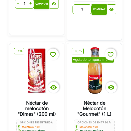
visibility
remove
add
COMPRAR
visibility
remove
add
COMPRAR
-7%
-10%
favorite_border
favorite_border
Agotado temporalmente


Néctar de
Néctar de
melocotón
Melocotón
"Dimes" (200 ml)
"Gourmet" (1 L)
OPCIONES DE ENTREGA:
OPCIONES DE ENTREGA:
flash_on
flash_on
MATANZAS < 6H
MATANZAS < 6H
history
history
MATANZAS: MAÑANA
MATANZAS: MAÑANA