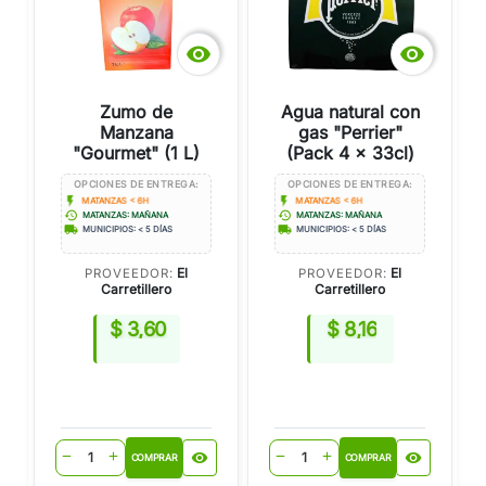


Zumo de
Agua natural con
Manzana
gas "Perrier"
"Gourmet" (1 L)
(Pack 4 x 33cl)
OPCIONES DE ENTREGA:
OPCIONES DE ENTREGA:
flash_on
flash_on
MATANZAS < 6H
MATANZAS < 6H
history
history
MATANZAS: MAÑANA
MATANZAS: MAÑANA
local_shipping
local_shipping
MUNICIPIOS: < 5 DÍAS
MUNICIPIOS: < 5 DÍAS
El
El
PROVEEDOR:
PROVEEDOR:
Carretillero
Carretillero
$ 3,60
$ 8,16
visibility
visibility
remove
add
remove
add
COMPRAR
COMPRAR