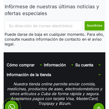
Infórmese de nuestras últimas noticias y
ofertas especiales
Puede darse de baja en cualquier momento. Para ello,
consulte nuestra información de contacto en el aviso
legal.
arrow_drop_down
arrow_drop_down
arrow_drop_down
Cómo comprar
Información
Su cuenta
arrow_drop_down
Información de la tienda
Nuestra tienda online permite enviar comida,
medicinas, productos de aseo, electrodomésticos y
otros artículos a Cuba de forma rápida y segura.
Aceptamos pagos con tarjeta Visa, MasterCard,
Tropipay y Bizum.
arrow_upward