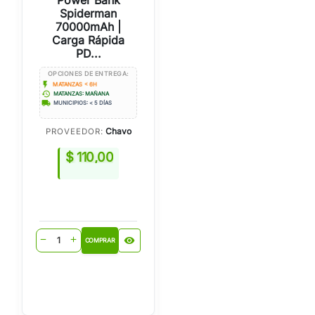
Power Bank
Spiderman
70000mAh |
Carga Rápida
PD...
OPCIONES DE ENTREGA:
flash_on
MATANZAS < 6H
history
MATANZAS: MAÑANA
local_shipping
MUNICIPIOS: < 5 DÍAS
Chavo
PROVEEDOR:
$ 110,00
visibility
remove
add
COMPRAR