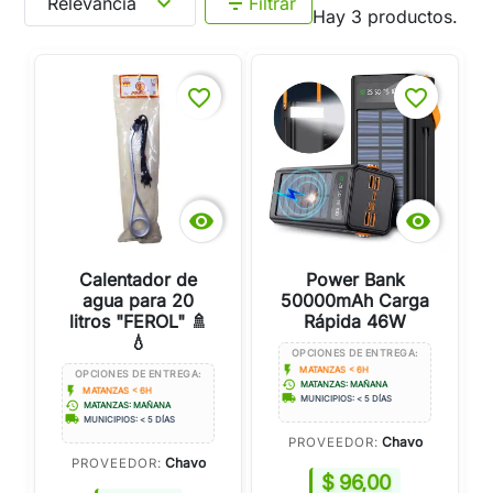
expand_more
filter_list
Relevancia
Filtrar
Hay 3 productos.
favorite_border
favorite_border


Calentador de
Power Bank
agua para 20
50000mAh Carga
litros "FEROL" 🚿
Rápida 46W
💧
OPCIONES DE ENTREGA:
flash_on
MATANZAS < 6H
OPCIONES DE ENTREGA:
history
MATANZAS: MAÑANA
flash_on
MATANZAS < 6H
local_shipping
MUNICIPIOS: < 5 DÍAS
history
MATANZAS: MAÑANA
local_shipping
MUNICIPIOS: < 5 DÍAS
Chavo
PROVEEDOR:
Chavo
PROVEEDOR:
$ 96,00