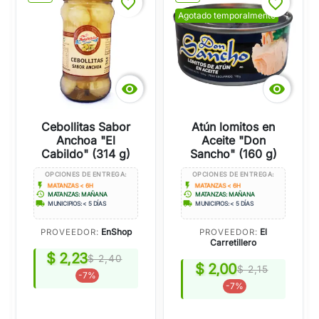
favorite_border
favorite_border
Agotado temporalmente


Cebollitas Sabor
Atún lomitos en
Anchoa "El
Aceite "Don
Cabildo" (314 g)
Sancho" (160 g)
OPCIONES DE ENTREGA:
OPCIONES DE ENTREGA:
flash_on
flash_on
MATANZAS < 6H
MATANZAS < 6H
history
history
MATANZAS: MAÑANA
MATANZAS: MAÑANA
local_shipping
local_shipping
MUNICIPIOS: < 5 DÍAS
MUNICIPIOS: < 5 DÍAS
EnShop
El
PROVEEDOR:
PROVEEDOR:
Carretillero
$ 2,23
$ 2,40
$ 2,00
$ 2,15
-7%
-7%