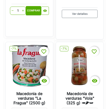
visibility
remove
add
COMPRAR
Ver detalles
-7%
-7%
favorite_border
favorite_border


Macedonia de
Macedonia de
verduras "La
verduras "Vola"
Fragua" (2500 g)
(325 g) 🥕🌽🫛