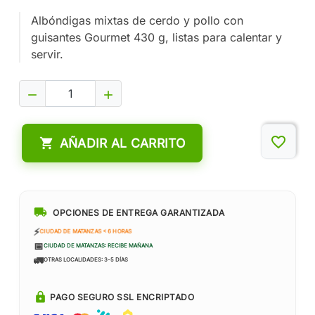
Albóndigas mixtas de cerdo y pollo con
guisantes Gourmet 430 g, listas para calentar y
servir.


favorite_border

AÑADIR AL CARRITO
local_shipping
OPCIONES DE ENTREGA GARANTIZADA
⚡
CIUDAD DE MATANZAS < 6 HORAS
📅
CIUDAD DE MATANZAS: RECIBE MAÑANA
🚛
OTRAS LOCALIDADES: 3-5 DÍAS
lock
PAGO SEGURO SSL ENCRIPTADO