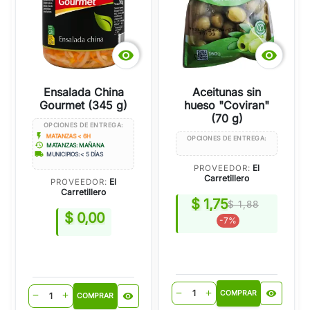


Ensalada China
Aceitunas sin
Gourmet (345 g)
hueso "Coviran"
(70 g)
OPCIONES DE ENTREGA:
flash_on
MATANZAS < 6H
OPCIONES DE ENTREGA:
history
MATANZAS: MAÑANA
local_shipping
MUNICIPIOS: < 5 DÍAS
El
PROVEEDOR:
Carretillero
El
PROVEEDOR:
Carretillero
$ 1,75
$ 1,88
$ 0,00
-7%
visibility
remove
add
COMPRAR
visibility
remove
add
COMPRAR