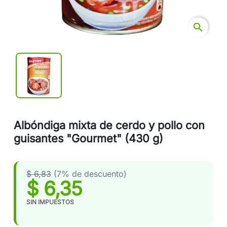
search
Albóndiga mixta de cerdo y pollo con
guisantes "Gourmet" (430 g)
$ 6,83
(7% de descuento)
$ 6,35
SIN IMPUESTOS