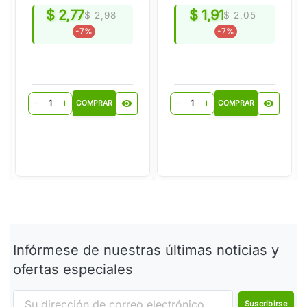
$ 2,77
$ 1,91
$ 2,98
$ 2,05
-7%
-7%
visibility
visibility
remove
add
remove
add
COMPRAR
COMPRAR
Infórmese de nuestras últimas noticias y
ofertas especiales