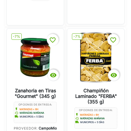
-7%
-7%
favorite_border
favorite_border


Zanahoria en Tiras
Champiñón
"Gourmet" (345 g)
Laminado "FERBA"
(355 g)
OPCIONES DE ENTREGA:
flash_on
MATANZAS < 6H
OPCIONES DE ENTREGA:
history
MATANZAS: MAÑANA
flash_on
MATANZAS < 6H
local_shipping
MUNICIPIOS: < 5 DÍAS
history
MATANZAS: MAÑANA
local_shipping
MUNICIPIOS: < 5 DÍAS
CampoMio
PROVEEDOR: