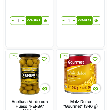
visibility
visibility
remove
add
remove
add
COMPRAR
COMPRAR
-7%
-7%
favorite_border
favorite_border


Aceituna Verde con
Maíz Dulce
Hueso "FERBA"
"Gourmet" (340 g)