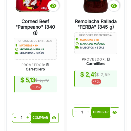


Corned Beef
Remolacha Rallada
"Pampeano" (340
"FERBA" (345 g)
g)
OPCIONES DE ENTREGA:
flash_on
MATANZAS < 6H
OPCIONES DE ENTREGA:
history
MATANZAS: MAÑANA
flash_on
MATANZAS < 6H
local_shipping
MUNICIPIOS: < 5 DÍAS
history
MATANZAS: MAÑANA
local_shipping
MUNICIPIOS: < 5 DÍAS
El
PROVEEDOR:
Carretillero
El
PROVEEDOR:
Carretillero
$ 2,41
$ 2,59
$ 5,13
$ 5,70
-7%
-10%
visibility
remove
add
COMPRAR
visibility
remove
add
COMPRAR