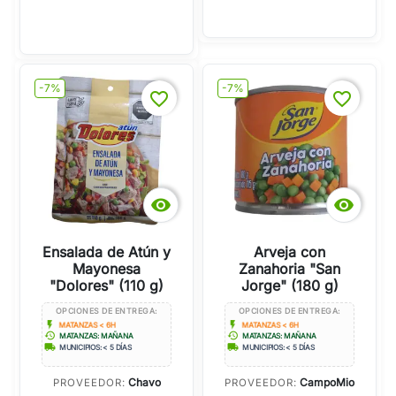
-7%
-7%
favorite_border
favorite_border


Ensalada de Atún y
Arveja con
Mayonesa
Zanahoria "San
"Dolores" (110 g)
Jorge" (180 g)
OPCIONES DE ENTREGA:
OPCIONES DE ENTREGA:
flash_on
flash_on
MATANZAS < 6H
MATANZAS < 6H
history
history
MATANZAS: MAÑANA
MATANZAS: MAÑANA
local_shipping
local_shipping
MUNICIPIOS: < 5 DÍAS
MUNICIPIOS: < 5 DÍAS
Chavo
CampoMio
PROVEEDOR:
PROVEEDOR: