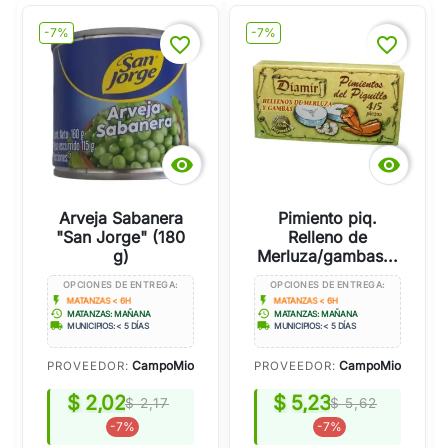
-7%
-7%
favorite_border
favorite_border


Arveja Sabanera
Pimiento piq.
"San Jorge" (180
Relleno de
g)
Merluza/gambas...
OPCIONES DE ENTREGA:
OPCIONES DE ENTREGA:
flash_on
flash_on
MATANZAS < 6H
MATANZAS < 6H
history
history
MATANZAS: MAÑANA
MATANZAS: MAÑANA
local_shipping
local_shipping
MUNICIPIOS: < 5 DÍAS
MUNICIPIOS: < 5 DÍAS
CampoMio
CampoMio
PROVEEDOR:
PROVEEDOR:
$ 2,02
$ 5,23
$ 2,17
$ 5,62
-7%
-7%