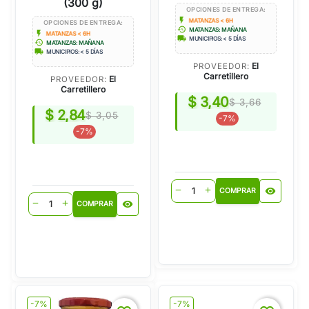
(300 g)
OPCIONES DE ENTREGA:
flash_on
MATANZAS < 6H
OPCIONES DE ENTREGA:
history
MATANZAS: MAÑANA
flash_on
MATANZAS < 6H
local_shipping
MUNICIPIOS: < 5 DÍAS
history
MATANZAS: MAÑANA
local_shipping
MUNICIPIOS: < 5 DÍAS
El
PROVEEDOR:
Carretillero
El
PROVEEDOR:
Carretillero
$ 3,40
$ 3,66
$ 2,84
$ 3,05
-7%
-7%
visibility
remove
add
COMPRAR
visibility
remove
add
COMPRAR
-7%
-7%