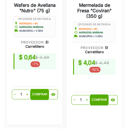
Wafers de Avellana
Mermelada de
"Nutro" (75 g)
Fresa "Coviran"
(350 g)
OPCIONES DE ENTREGA:
flash_on
MATANZAS < 6H
OPCIONES DE ENTREGA:
history
MATANZAS: MAÑANA
flash_on
MATANZAS < 6H
local_shipping
MUNICIPIOS: < 5 DÍAS
history
MATANZAS: MAÑANA
local_shipping
MUNICIPIOS: < 5 DÍAS
El
PROVEEDOR:
Carretillero
El
PROVEEDOR:
Carretillero
$ 0,64
$ 0,69
$ 4,04
$ 4,49
-7%
-10%
visibility
remove
add
COMPRAR
visibility
remove
add
COMPRAR