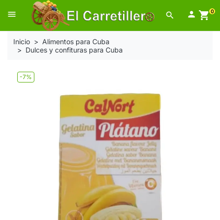
0
menu

shopping_cart
search
Inicio
Alimentos para Cuba
Dulces y confituras para Cuba
-7%