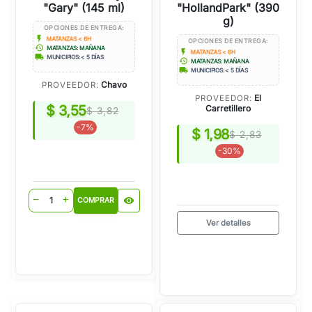
"Gary" (145 ml)
"HollandPark" (390
g)
OPCIONES DE ENTREGA:
flash_on
MATANZAS < 6H
OPCIONES DE ENTREGA:
history
MATANZAS: MAÑANA
flash_on
MATANZAS < 6H
local_shipping
MUNICIPIOS: < 5 DÍAS
history
MATANZAS: MAÑANA
local_shipping
MUNICIPIOS: < 5 DÍAS
Chavo
PROVEEDOR:
El
PROVEEDOR:
$ 3,55
Carretillero
$ 3,82
-7%
$ 1,98
$ 2,83
-30%
visibility
remove
add
COMPRAR
Ver detalles