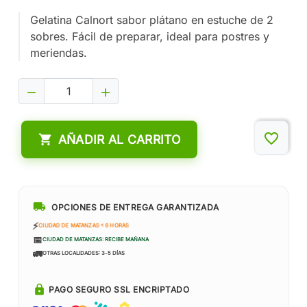
Gelatina Calnort sabor plátano en estuche de 2
sobres. Fácil de preparar, ideal para postres y
meriendas.


favorite_border

AÑADIR AL CARRITO
local_shipping
OPCIONES DE ENTREGA GARANTIZADA
⚡
CIUDAD DE MATANZAS < 6 HORAS
📅
CIUDAD DE MATANZAS: RECIBE MAÑANA
🚛
OTRAS LOCALIDADES: 3-5 DÍAS
lock
PAGO SEGURO SSL ENCRIPTADO