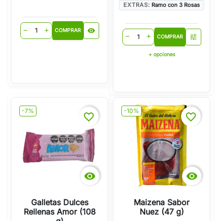
EXTRAS:
Ramo con 3 Rosas
visibility
remove
add
COMPRAR
tune
remove
add
COMPRAR
+ opciones
-7%
-10%
favorite_border
favorite_border


Galletas Dulces
Maizena Sabor
Rellenas Amor (108
Nuez (47 g)
g)