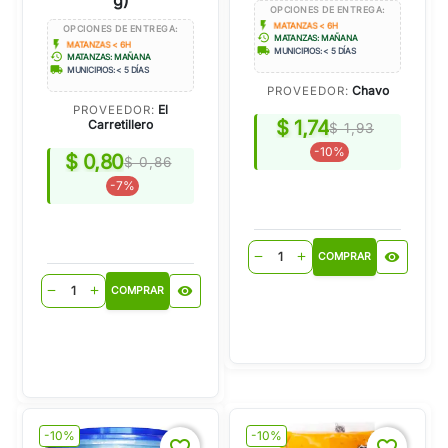
OPCIONES DE ENTREGA:
flash_on
MATANZAS < 6H
OPCIONES DE ENTREGA:
history
MATANZAS: MAÑANA
flash_on
MATANZAS < 6H
local_shipping
MUNICIPIOS: < 5 DÍAS
history
MATANZAS: MAÑANA
local_shipping
MUNICIPIOS: < 5 DÍAS
Chavo
PROVEEDOR:
El
PROVEEDOR:
$ 1,74
Carretillero
$ 1,93
-10%
$ 0,80
$ 0,86
-7%
visibility
remove
add
COMPRAR
visibility
remove
add
COMPRAR
-10%
-10%