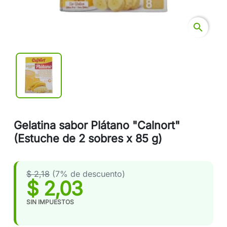
search
Gelatina sabor Plátano "Calnort"
(Estuche de 2 sobres x 85 g)
$ 2,18
(7% de descuento)
$ 2,03
SIN IMPUESTOS