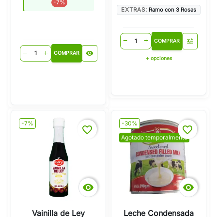
-7%
EXTRAS:
Ramo con 3 Rosas
tune
remove
add
COMPRAR
visibility
remove
add
COMPRAR
+ opciones
-7%
-30%
favorite_border
favorite_border
Agotado temporalmente


Vainilla de Ley
Leche Condensada