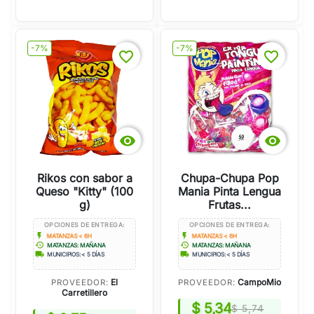
-7%
-7%
favorite_border
favorite_border


Rikos con sabor a
Chupa-Chupa Pop
Queso "Kitty" (100
Mania Pinta Lengua
g)
Frutas...
OPCIONES DE ENTREGA:
OPCIONES DE ENTREGA:
flash_on
flash_on
MATANZAS < 6H
MATANZAS < 6H
history
history
MATANZAS: MAÑANA
MATANZAS: MAÑANA
local_shipping
local_shipping
MUNICIPIOS: < 5 DÍAS
MUNICIPIOS: < 5 DÍAS
El
CampoMio
PROVEEDOR:
PROVEEDOR:
Carretillero
$ 5,34
$ 5,74