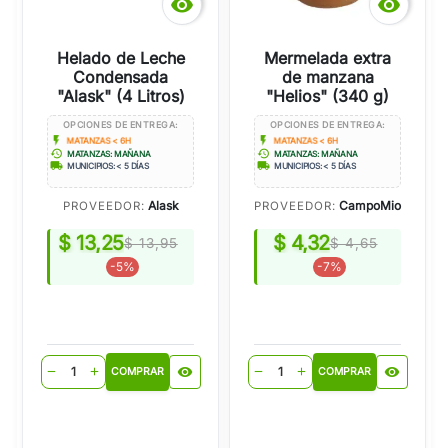


Helado de Leche
Mermelada extra
Condensada
de manzana
"Alask" (4 Litros)
"Helios" (340 g)
OPCIONES DE ENTREGA:
OPCIONES DE ENTREGA:
flash_on
flash_on
MATANZAS < 6H
MATANZAS < 6H
history
history
MATANZAS: MAÑANA
MATANZAS: MAÑANA
local_shipping
local_shipping
MUNICIPIOS: < 5 DÍAS
MUNICIPIOS: < 5 DÍAS
Alask
CampoMio
PROVEEDOR:
PROVEEDOR:
$ 13,25
$ 4,32
$ 13,95
$ 4,65
-5%
-7%
visibility
visibility
remove
add
remove
add
COMPRAR
COMPRAR