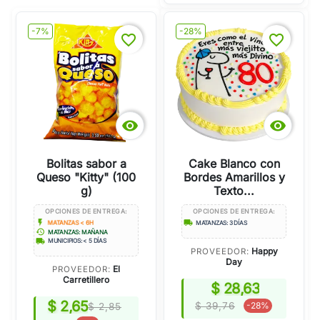
-7%
-28%
favorite_border
favorite_border


Bolitas sabor a
Cake Blanco con
Queso "Kitty" (100
Bordes Amarillos y
g)
Texto...
OPCIONES DE ENTREGA:
OPCIONES DE ENTREGA:
flash_on
local_shipping
MATANZAS < 6H
MATANZAS: 3 DÍAS
history
MATANZAS: MAÑANA
local_shipping
MUNICIPIOS: < 5 DÍAS
Happy
PROVEEDOR:
Day
El
PROVEEDOR:
Carretillero
$ 28,63
$ 2,65
$ 39,76
-28%
$ 2,85