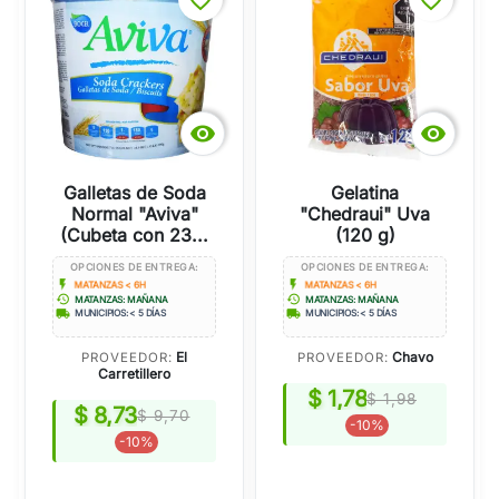
favorite_border
favorite_border


Galletas de Soda
Gelatina
Normal "Aviva"
"Chedraui" Uva
(Cubeta con 23...
(120 g)
OPCIONES DE ENTREGA:
OPCIONES DE ENTREGA:
flash_on
flash_on
MATANZAS < 6H
MATANZAS < 6H
history
history
MATANZAS: MAÑANA
MATANZAS: MAÑANA
local_shipping
local_shipping
MUNICIPIOS: < 5 DÍAS
MUNICIPIOS: < 5 DÍAS
El
Chavo
PROVEEDOR:
PROVEEDOR:
Carretillero
$ 1,78
$ 1,98
$ 8,73
$ 9,70
-10%
-10%