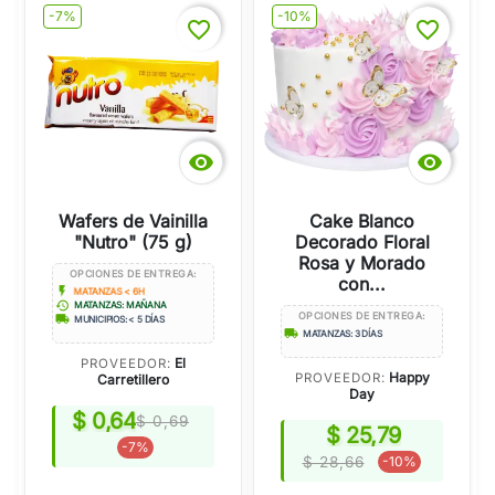
-7%
-10%
favorite_border
favorite_border


Wafers de Vainilla
Cake Blanco
"Nutro" (75 g)
Decorado Floral
Rosa y Morado
OPCIONES DE ENTREGA:
con...
flash_on
MATANZAS < 6H
history
MATANZAS: MAÑANA
OPCIONES DE ENTREGA:
local_shipping
MUNICIPIOS: < 5 DÍAS
local_shipping
MATANZAS: 3 DÍAS
El
PROVEEDOR:
Happy
PROVEEDOR:
Carretillero
Day
$ 0,64
$ 0,69
$ 25,79
-7%
$ 28,66
-10%