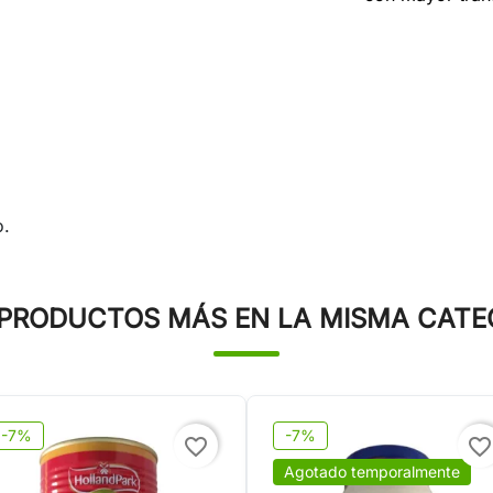
o.
 PRODUCTOS MÁS EN LA MISMA CATE
-7%
-7%
favorite_border
favorite_border
Agotado temporalmente