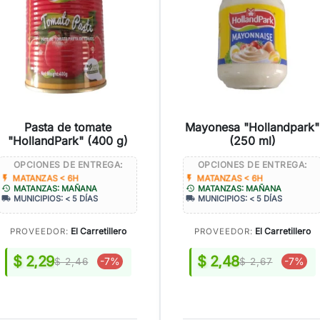
Pasta de tomate
Mayonesa "Hollandpark"
"HollandPark" (400 g)
(250 ml)
OPCIONES DE ENTREGA:
OPCIONES DE ENTREGA:
flash_on
flash_on
MATANZAS < 6H
MATANZAS < 6H
history
history
MATANZAS: MAÑANA
MATANZAS: MAÑANA
local_shipping
local_shipping
MUNICIPIOS: < 5 DÍAS
MUNICIPIOS: < 5 DÍAS
El Carretillero
El Carretillero
PROVEEDOR:
PROVEEDOR:
$ 2,29
$ 2,48
-7%
-7%
$ 2,46
$ 2,67