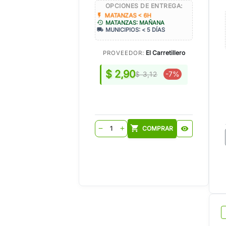
OPCIONES DE ENTREGA:
flash_on
MATANZAS < 6H
history
MATANZAS: MAÑANA
local_shipping
MUNICIPIOS: < 5 DÍAS
El Carretillero
PROVEEDOR:
$ 2,90
-7%
$ 3,12
shopping_cart
COMPRAR
visibility
remove
add