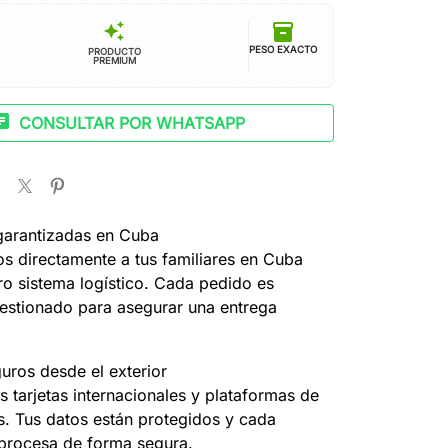
inventory_2
auto_awesome
PESO EXACTO
PRODUCTO
PREMIUM
at
CONSULTAR POR WHATSAPP
garantizadas en Cuba
s directamente a tus familiares en Cuba
ro sistema logístico. Cada pedido es
estionado para asegurar una entrega
uros desde el exterior
 tarjetas internacionales y plataformas de
s. Tus datos están protegidos y cada
 procesa de forma segura.