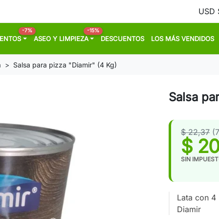
-7%
-15%
MENTOS
ASEO Y LIMPIEZA
DESCUENTOS
LOS MÁS VENDIDOS
a
Salsa para pizza "Diamir" (4 Kg)
Salsa par
$ 22,37
(
$ 20
SIN IMPUES
Lata con 4
Diamir