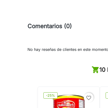
Comentarios (0)
No hay reseñas de clientes en este moment
10
-25%
favorite_border