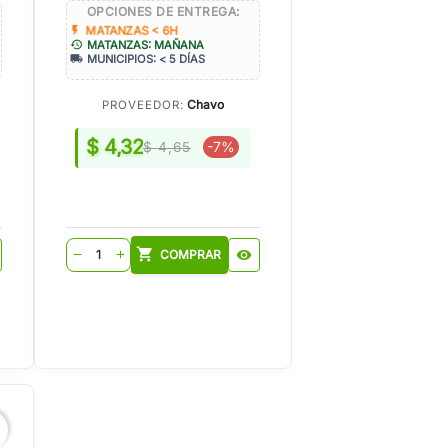
OPCIONES DE ENTREGA:
flash_on
MATANZAS < 6H
history
MATANZAS: MAÑANA
local_shipping
MUNICIPIOS: < 5 DÍAS
Chavo
PROVEEDOR:
$ 4,32
-7%
$ 4,65
shopping_cart
COMPRAR
visibility
remove
add