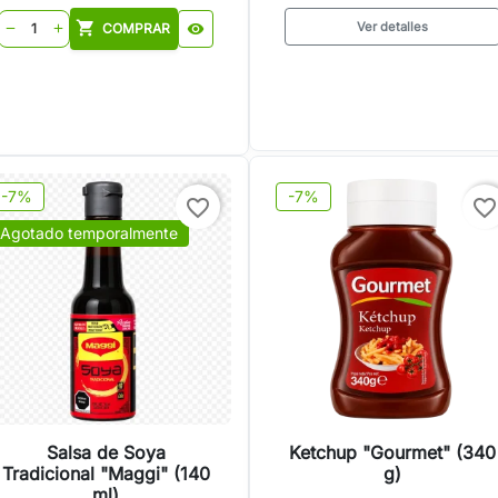
shopping_cart
Ver detalles
COMPRAR
visibility
remove
add
-7%
-7%
favorite_border
favorite_border
Agotado temporalmente
Salsa de Soya
Ketchup "Gourmet" (340
Tradicional "Maggi" (140
g)
ml)