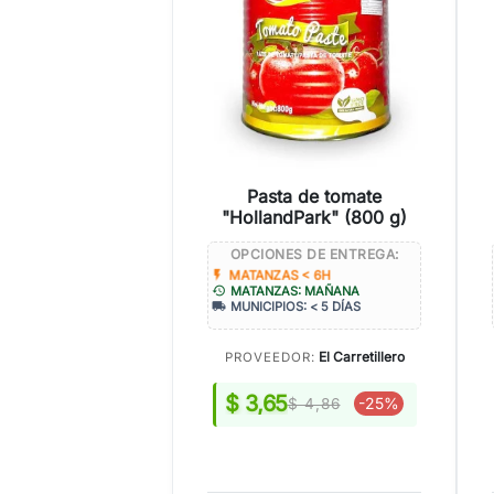
Pasta de tomate
"HollandPark" (800 g)
OPCIONES DE ENTREGA:
flash_on
MATANZAS < 6H
history
MATANZAS: MAÑANA
local_shipping
MUNICIPIOS: < 5 DÍAS
El Carretillero
PROVEEDOR:
$ 3,65
-25%
$ 4,86