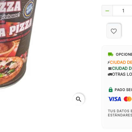

favorite_border
local_shipping
OPCION
⚡
CIUDAD DE
📅
CIUDAD D
🚛
OTRAS LO
lock
PAGO SE
search
TUS DATOS 
ESTÁNDARES