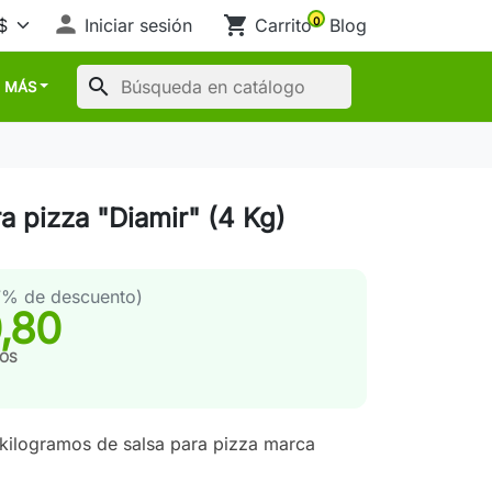

shopping_cart
Iniciar sesión
Carrito
Blog
0
search
MÁS
a pizza "Diamir" (4 Kg)
7% de descuento)
,80
TOS
 kilogramos de salsa para pizza marca