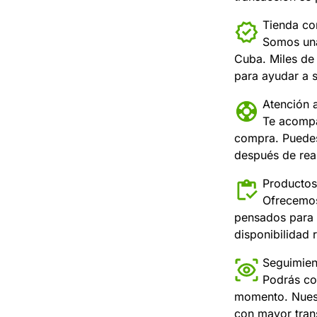
Tienda con
Somos una
Cuba. Miles de 
para ayudar a s
Atención a
Te acompa
compra. Puedes
después de real
Productos
Ofrecemos
pensados para 
disponibilidad r
Seguimien
Podrás co
momento. Nuest
con mayor tran