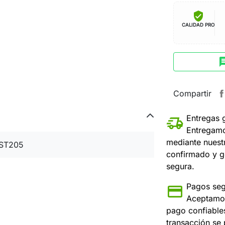
verified_user
CALIDAD PRO
ch
Compartir
Entregas 
Entregamo
mediante nuest
ST205
confirmado y g
segura.
Pagos seg
Aceptamos
pago confiable
transacción se