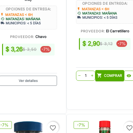
OPCIONES DE ENTREGA:
OPCIONES DE ENTREGA:
flash_on
MATANZAS < 6H
history
MATANZAS: MAÑANA
flash_on
MATANZAS < 6H
local_shipping
MUNICIPIOS: < 5 DÍAS
history
MATANZAS: MAÑANA
local_shipping
MUNICIPIOS: < 5 DÍAS
El Carretillero
PROVEEDOR:
Chavo
PROVEEDOR:
$ 2,90
-7%
$ 3,12
$ 3,26
-7%
$ 3,50
shopping_cart
COMPRAR
visibility
remove
add
Ver detalles
-7%
-7%
favorite_border
favorite_border