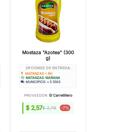
Mostaza "Azotea" (300
g)
OPCIONES DE ENTREGA:
flash_on
MATANZAS < 6H
history
MATANZAS: MAÑANA
local_shipping
MUNICIPIOS: < 5 DÍAS
El Carretillero
PROVEEDOR:
$ 2,57
-7%
$ 2,76