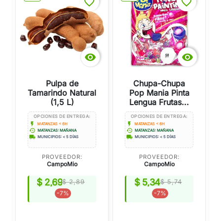
favorite_border
favorite_border


Pulpa de
Chupa-Chupa
Tamarindo Natural
Pop Mania Pinta
(1,5 L)
Lengua Frutas...
OPCIONES DE ENTREGA:
OPCIONES DE ENTREGA:
flash_on
flash_on
MATANZAS < 6H
MATANZAS < 6H
history
history
MATANZAS: MAÑANA
MATANZAS: MAÑANA
local_shipping
local_shipping
MUNICIPIOS: < 5 DÍAS
MUNICIPIOS: < 5 DÍAS
PROVEEDOR:
PROVEEDOR:
CampoMio
CampoMio
$ 2,69
$ 5,34
$ 2,89
$ 5,74
-7%
-7%