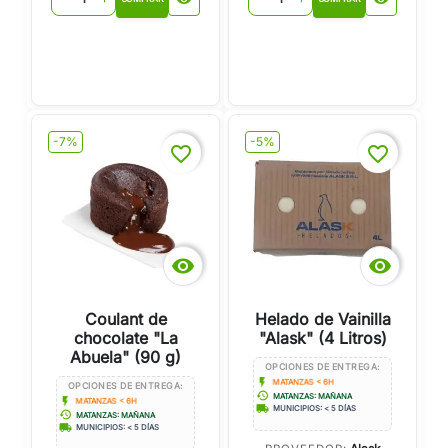
-7%
-5%
favorite_border
favorite_border


Coulant de
Helado de Vainilla
chocolate "La
"Alask" (4 Litros)
Abuela" (90 g)
OPCIONES DE ENTREGA:
flash_on
MATANZAS < 6H
OPCIONES DE ENTREGA:
history
MATANZAS: MAÑANA
flash_on
MATANZAS < 6H
local_shipping
MUNICIPIOS: < 5 DÍAS
history
MATANZAS: MAÑANA
local_shipping
MUNICIPIOS: < 5 DÍAS