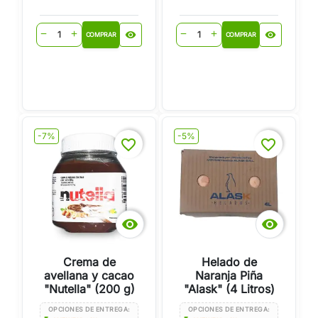
visibility
visibility
remove
add
remove
add
COMPRAR
COMPRAR
-7%
-5%
favorite_border
favorite_border


Crema de
Helado de
avellana y cacao
Naranja Piña
"Nutella" (200 g)
"Alask" (4 Litros)
OPCIONES DE ENTREGA:
OPCIONES DE ENTREGA: