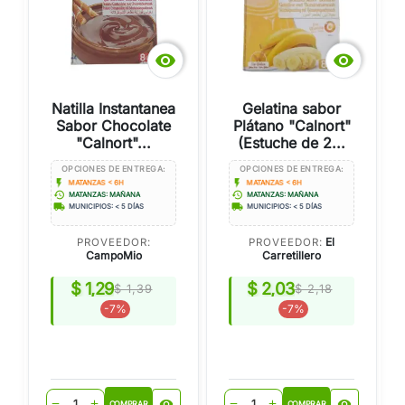


Natilla Instantanea
Gelatina sabor
Sabor Chocolate
Plátano "Calnort"
"Calnort"...
(Estuche de 2...
OPCIONES DE ENTREGA:
OPCIONES DE ENTREGA:
flash_on
flash_on
MATANZAS < 6H
MATANZAS < 6H
history
history
MATANZAS: MAÑANA
MATANZAS: MAÑANA
local_shipping
local_shipping
MUNICIPIOS: < 5 DÍAS
MUNICIPIOS: < 5 DÍAS
El
PROVEEDOR:
PROVEEDOR:
CampoMio
Carretillero
$ 1,29
$ 2,03
$ 1,39
$ 2,18
-7%
-7%
visibility
visibility
remove
add
remove
add
COMPRAR
COMPRAR