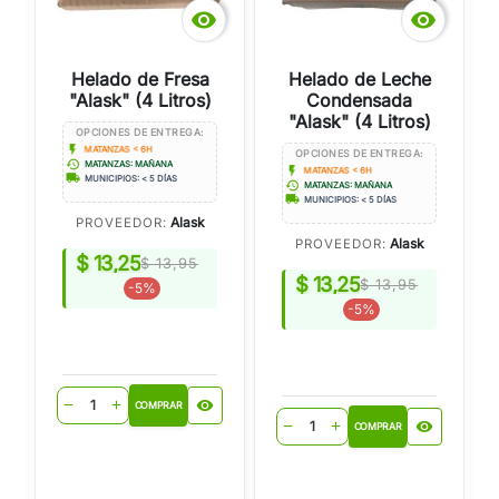


Helado de Fresa
Helado de Leche
"Alask" (4 Litros)
Condensada
"Alask" (4 Litros)
OPCIONES DE ENTREGA:
flash_on
MATANZAS < 6H
OPCIONES DE ENTREGA:
history
MATANZAS: MAÑANA
flash_on
MATANZAS < 6H
local_shipping
MUNICIPIOS: < 5 DÍAS
history
MATANZAS: MAÑANA
local_shipping
MUNICIPIOS: < 5 DÍAS
Alask
PROVEEDOR:
Alask
PROVEEDOR:
$ 13,25
$ 13,95
$ 13,25
$ 13,95
-5%
-5%
visibility
remove
add
COMPRAR
visibility
remove
add
COMPRAR