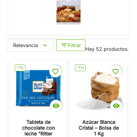
expand_more
filter_list
Relevancia
Filtrar
Hay 52 productos.
-7%
-7%
favorite_border
favorite_border


Tableta de
Azúcar Blanca
chocolate con
Cristal – Bolsa de
leche "Ritter
1 Kg